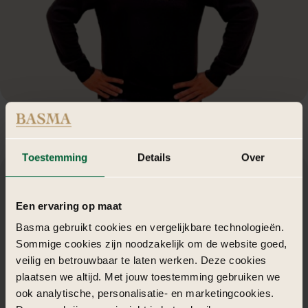
Toestemming
Details
Over
De
juiste
sfeer
zit
in
de
details
Een ervaring op maat
Basma gebruikt cookies en vergelijkbare technologieën.
De magie van een trouwlocatie ontstaat door de samenkomst van
Sommige cookies zijn noodzakelijk om de website goed,
licht, kleur en decor. Een neutrale zaal kan met de juiste styling
veilig en betrouwbaar te laten werken. Deze cookies
volledig transformeren tot een warme, romantische of juist
plaatsen we altijd. Met jouw toestemming gebruiken we
moderne ruimte. BASMA besteedt aandacht aan elk detail: van
tafeldecoratie tot bloemarrangementen en verlichting. Zo
ook analytische, personalisatie- en marketingcookies.
ontstaat er een ambiance waarin emoties tot leven komen en elk