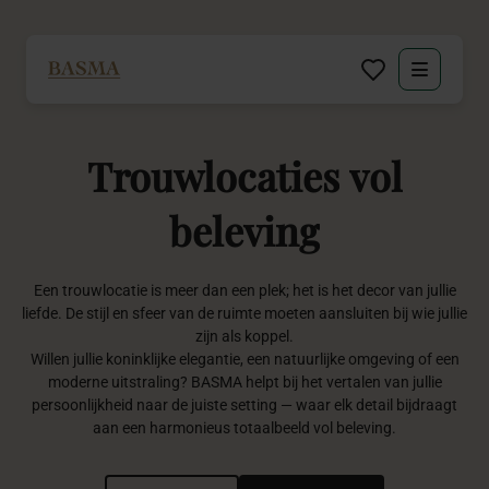
Particulier
Trouwlocaties
vol
Zakelijk
beleving
Decoratie huren
Een trouwlocatie is meer dan een plek; het is het decor van jullie
Inspiratie
liefde. De stijl en sfeer van de ruimte moeten aansluiten bij wie jullie
zijn als koppel.
Over BASMA
Willen jullie koninklijke elegantie, een natuurlijke omgeving of een
moderne uitstraling? BASMA helpt bij het vertalen van jullie
persoonlijkheid naar de juiste setting — waar elk detail bijdraagt
Contact
aan een harmonieus totaalbeeld vol beleving.