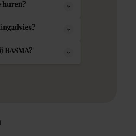
e huren?
lingadvies?
bij BASMA?
n