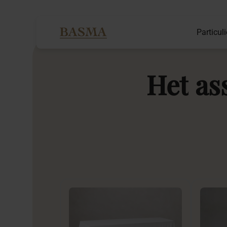
Particuli
Het
as