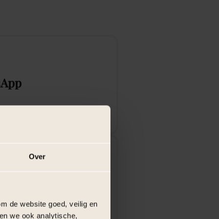
sApp
aar +31 362 022 006
Over
ctformulier
m de website goed, veilig en
rmulier in
en we ook analytische,