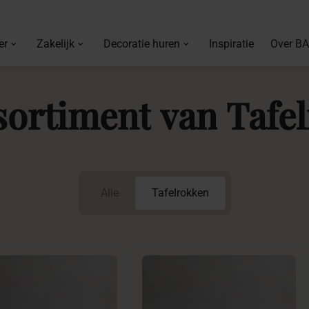
er
Zakelijk
Decoratie huren
Inspiratie
Over B
sortiment
van
Tafe
Alle
Tafelrokken