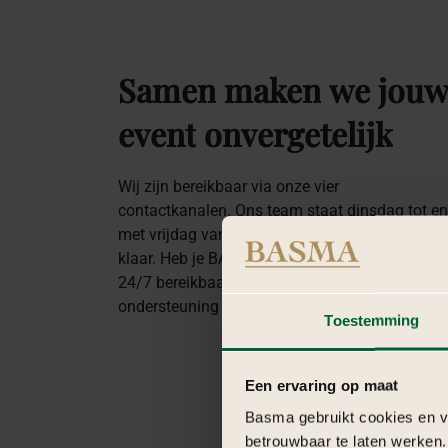
Samen
maken
we
jou
event
onvergetelijk
Wij zijn bereikbaar via onze vier
contactkanalen. Ons team staat dinsdag tot en
met vrijdag van 10:00 tot 20:00 uur voor je
klaar. Heb je BASMA geboekt? Dan zijn wij
24/7 bereikbaar voor persoonlijke
ondersteuning en directe afstemming.
Toestemming
Een ervaring op maat
Basma gebruikt cookies en ve
betrouwbaar te laten werken.