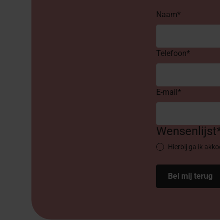
Naam*
Telefoon*
E-mail*
Wensenlijst
Hierbij ga ik akk