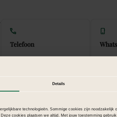
w
Telefoon
What
Bel naar +31 362 022 006
App n
Details
E-mail
Conta
rgelijkbare technologieën. Sommige cookies zijn noodzakelijk o
Mail naar info@basma.nl
Vul fo
 Deze cookies plaatsen we altijd. Met jouw toestemming gebruik