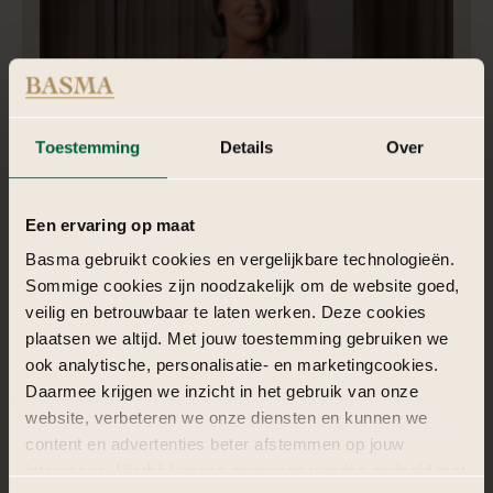
Toestemming
Details
Over
Nadia | Styliste
Een ervaring op maat
Basma gebruikt cookies en vergelijkbare technologieën.
Nadia is een krachtige Generation X powerwoman, gedreven,
Sommige cookies zijn noodzakelijk om de website goed,
eigenwijs en trouw aan haar motto: “doe het goede of doe
veilig en betrouwbaar te laten werken. Deze cookies
het niet”, altijd.
plaatsen we altijd. Met jouw toestemming gebruiken we
ook analytische, personalisatie- en marketingcookies.
Daarmee krijgen we inzicht in het gebruik van onze
website, verbeteren we onze diensten en kunnen we
content en advertenties beter afstemmen op jouw
interesses. Hierbij kunnen gegevens worden gedeeld met