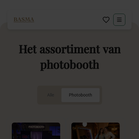
Particulier
Het
assortiment
van
Zakelijk
photobooth
Decoratie huren
Inspiratie
Alle
Photobooth
Over BASMA
Contact