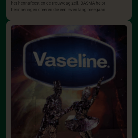
het hennafeest en de trouwdag zelf. BASMA helpt
herinneringen creëren die een leven lang meegaan.