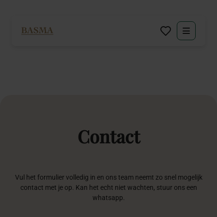
Particulier
Zakelijk
Decoratie huren
Contact
Inspiratie
Over BASMA
Vul het formulier volledig in en ons team neemt zo snel mogelijk
Contact
contact met je op. Kan het echt niet wachten, stuur ons een
whatsapp.