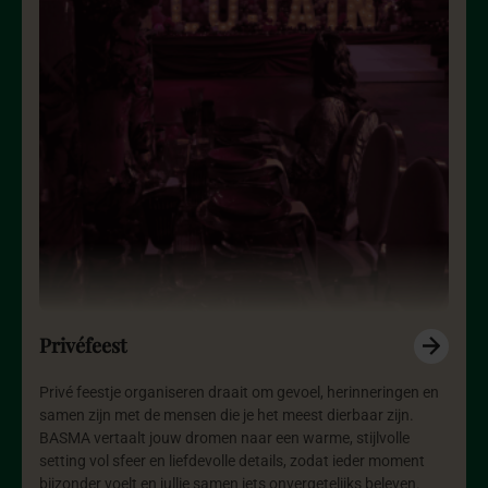
Privéfeest
Privé feestje organiseren draait om gevoel, herinneringen en
samen zijn met de mensen die je het meest dierbaar zijn.
BASMA vertaalt jouw dromen naar een warme, stijlvolle
setting vol sfeer en liefdevolle details, zodat ieder moment
bijzonder voelt en jullie samen iets onvergetelijks beleven.