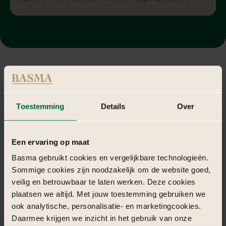
100%
Persoonlijk
Toestemming
Details
Over
Wij staan voor een persoonlijke aanpak. Jouw persoonlijkheid of
die van je organisatie is voor ons de sleutel tot een onvergetelijke
Een ervaring op maat
ervaring.
Basma gebruikt cookies en vergelijkbare technologieën.
98%
Sommige cookies zijn noodzakelijk om de website goed,
veilig en betrouwbaar te laten werken. Deze cookies
plaatsen we altijd. Met jouw toestemming gebruiken we
Klanttevredenheid
ook analytische, personalisatie- en marketingcookies.
Klanten waarderen ons met een uitstekende beoordeling (google
Daarmee krijgen we inzicht in het gebruik van onze