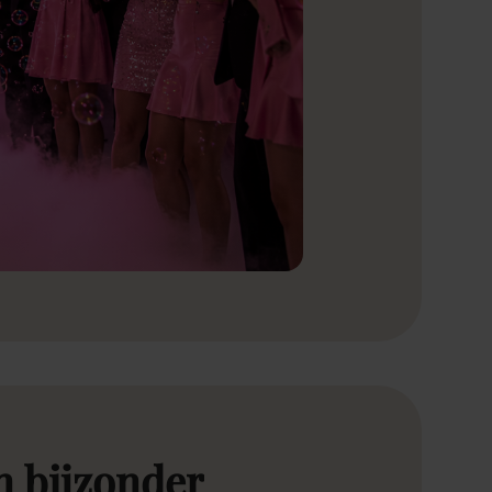
n
bijzonder