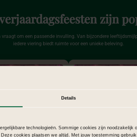
verjaardagsfeesten
zijn
po
 vraagt om een passende invulling. Van bijzondere leeftijdsmijlpal
iedere viering biedt ruimte voor een unieke beleving.
Details
diner
verjaardagsfeest
rgelijkbare technologieën. Sommige cookies zijn noodzakelijk o
 Deze cookies plaatsen we altijd. Met jouw toestemming gebruik