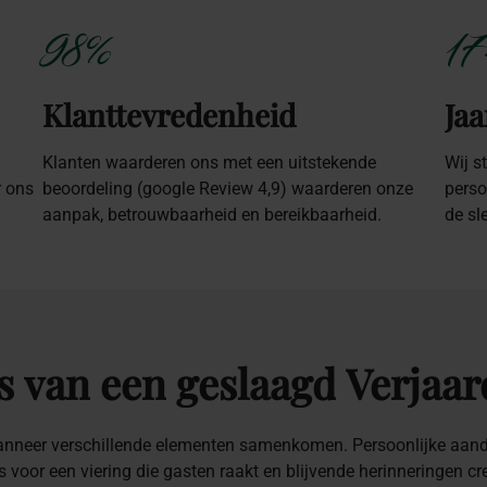
98%
17
Klanttevredenheid
Jaa
Klanten waarderen ons met een uitstekende
Wij s
r ons
beoordeling (google Review 4,9) waarderen onze
perso
aanpak, betrouwbaarheid en bereikbaarheid.
de sl
s
van
een
geslaagd
Verjaar
anneer verschillende elementen samenkomen. Persoonlijke aanda
s voor een viering die gasten raakt en blijvende herinneringen cre