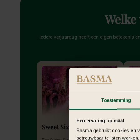
Welke
Iedere verjaardag heeft een eigen betekenis en
Toestemming
Een ervaring op maat
Sweet Sixteen
21-
Basma gebruikt cookies en ve
betrouwbaar te laten werken.