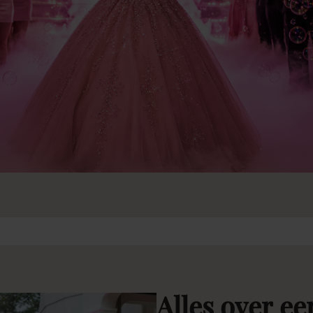
Alles
over
ee