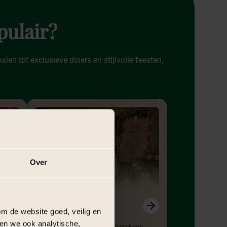
pulair?
en tot exclusieve diners en stijlvolle feesten,
Over
jubileumfeest
m de website goed, veilig en
en we ook analytische,