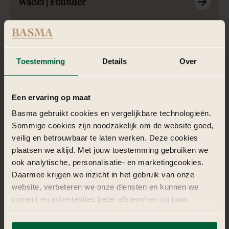
Wadei | Founder
Wadei, oprichter van BASMA, combineert visie, creativiteit en
focus om ieder event met passie, beleving en duurzame
impact tot leven brengen.
Toestemming
Details
Over
Een ervaring op maat
Basma gebruikt cookies en vergelijkbare technologieën.
Sommige cookies zijn noodzakelijk om de website goed,
veilig en betrouwbaar te laten werken. Deze cookies
plaatsen we altijd. Met jouw toestemming gebruiken we
ook analytische, personalisatie- en marketingcookies.
Daarmee krijgen we inzicht in het gebruik van onze
website, verbeteren we onze diensten en kunnen we
content en advertenties beter afstemmen op jouw
Inas | Producer
interesses. Hierbij kunnen gegevens worden gedeeld met
externe partners.