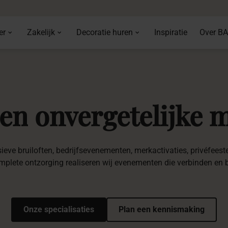
er
Zakelijk
Decoratie huren
Inspiratie
Over B
ren
onvergetelijke
m
ve bruiloften, bedrijfsevenementen, merkactivaties, privéfeesten 
mplete ontzorging realiseren wij evenementen die verbinden en b
Onze specialisaties
Plan een kennismaking