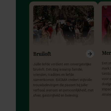
Mer
Bruiloft
Een s
Jullie liefde verdient een onvergetelijke
merk 
bruiloft. Een dag waarop familie,
tastba
vrienden, tradities en liefde
voor 
samenkomen. BASMA creëert stijlvolle
doelg
trouwbelevingen die passen bij jullie
impac
verhaal, wensen en persoonlijkheid, met
strat
sfeer, gastvrijheid en beleving.