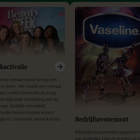
kactivatie
terke merkactivatie brengt een
tot leven. Het maakt een verhaal
ar, creëert interactie en zorgt
een blijvende verbinding met de
roep. BASMA ontwikkelt
tvolle merkactivaties waarin
Bedrijfsevenement
egie en creativiteit samenkomen.
BBedrijfsevenementen beginnen 
een duidelijke visie en groeien uit t