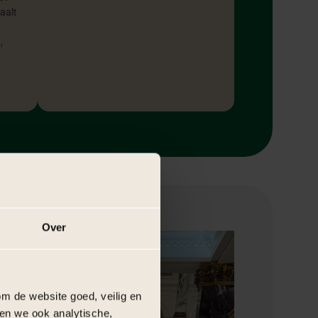
aalt
,
Over
m de website goed, veilig en
en we ook analytische,