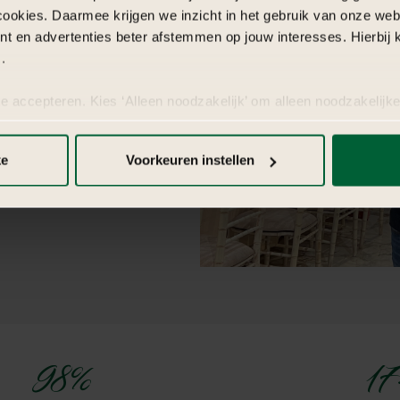
oor
BASMA?
cookies. Daarmee krijgen we inzicht in het gebruik van onze we
nt en advertenties beter afstemmen op jouw interesses. Hierbi
.
haal vertelt. Daarom creëren wij
leving en kwaliteit samenkomen.
te accepteren. Kies ‘Alleen noodzakelijk’ om alleen noodzakelijke
oor een evenement dat verbindt,
 per categorie kiezen welke cookies je accepteert. Je kunt je ke
ie blijven bestaan.
 Meer informatie vind je in
de kleine letters
.
ke
Voorkeuren instellen
98%
17