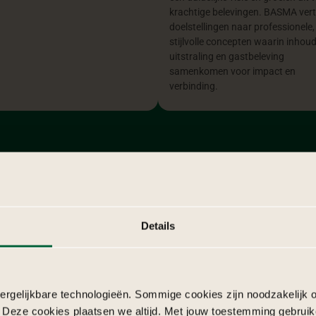
krachtige belevingen. BASMA vert
doelstellingen naar professionele,
stijlvolle concepten waarin inhoud
uitstraling en gastbeleving
samenkomen voor impact en
verbinding.
Details
rgelijkbare technologieën. Sommige cookies zijn noodzakelijk o
 Deze cookies plaatsen we altijd. Met jouw toestemming gebruik