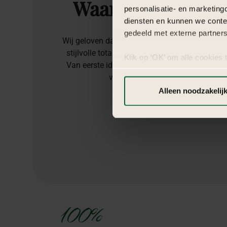
Waarom
kiezen
v
personalisatie- en marketing
diensten en kunnen we conte
gedeeld met externe partners
Wij geloven dat ieder evenement een uniek ver
stijlvolle totaalbelevingen waarin detail, be
Klik op ‘OK’ om alle cookies 
Van eerste idee tot laatste gast zorgen wij v
‘Voorkeuren instellen’ kun je
verrast en herinneringen creëert d
via onze cookie-instellingen.
Alleen noodzakelij
100%