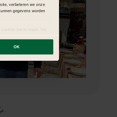
bsite, verbeteren we onze
j kunnen gegevens worden
 cookies toe te staan. Via
uze op ieder moment wijzigen
OK
+