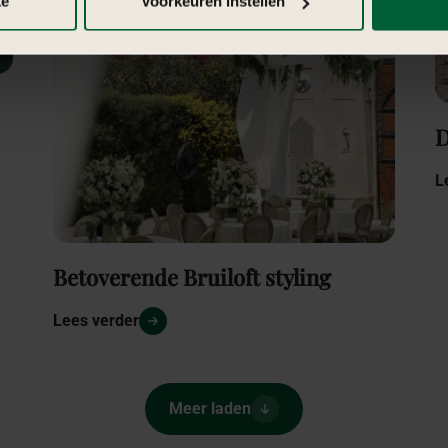
ke
Voorkeuren instellen
D
L
Betoverende Bruiloft styling
Lees verder
Meer laden