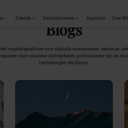
er
Zakelijk
Decoratie huren
Inspiratie
Over B
Blogs
inspiratieplatform voor stijlvolle evenementen, trends en verh
nspireren door creatieve stylingideeën, professionele tips en e
herinneringen die blijven.