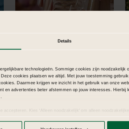
Elegante tafeldecoratie
D
Details
s
Lees verder
b
L
rgelijkbare technologieën. Sommige cookies zijn noodzakelijk o
 Deze cookies plaatsen we altijd. Met jouw toestemming gebruik
cookies. Daarmee krijgen we inzicht in het gebruik van onze we
nt en advertenties beter afstemmen op jouw interesses. Hierbi
.
te accepteren. Kies ‘Alleen noodzakelijk’ om alleen noodzakelijke
 per categorie kiezen welke cookies je accepteert. Je kunt je ke
 Meer informatie vind je in
de kleine letters
.