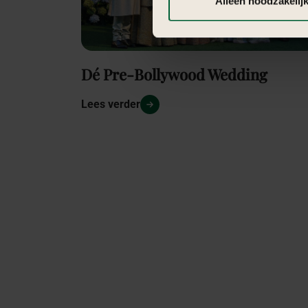
Alleen noodzakelij
Dé Pre-Bollywood Wedding
Lees verder