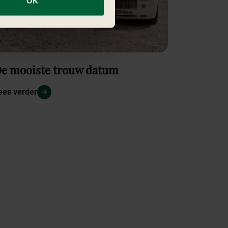
OK
e mooiste trouw datum
ees verder