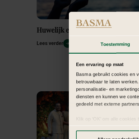
Huwelijk en Geloof
Lees verder
Toestemming
Een ervaring op maat
Basma gebruikt cookies en ve
betrouwbaar te laten werken.
personalisatie- en marketing
diensten en kunnen we conte
gedeeld met externe partners
Klik op ‘OK’ om alle cookies 
‘Voorkeuren instellen’ kun je
via onze cookie-instellingen.