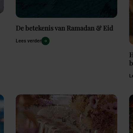
De betekenis van Ramadan & Eid
Lees verder
H
b
L