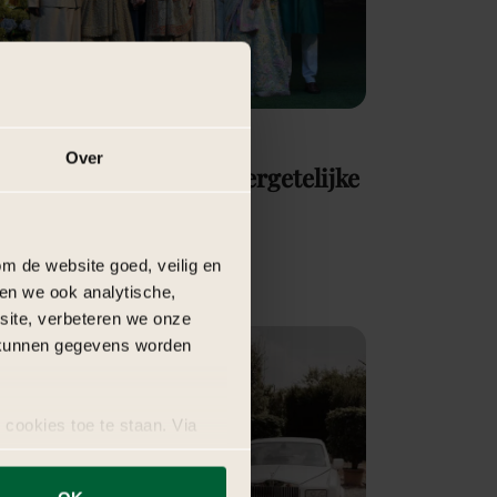
é top meest gekozen
Over
tylingthema’s voor onvergetelijke
edrijfsevenementen
ees verder
m de website goed, veilig en
en we ook analytische,
bsite, verbeteren we onze
j kunnen gegevens worden
 cookies toe te staan. Via
uze op ieder moment wijzigen