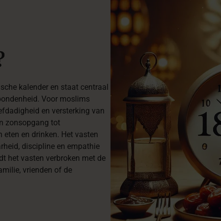
?
che kalender en staat centraal
erbondenheid. Voor moslims
iefdadigheid en versterking van
an zonsopgang tot
 eten en drinken. Het vasten
heid, discipline en empathie
t het vasten verbroken met de
amilie, vrienden of de