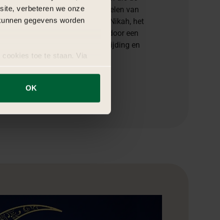
bsite, verbeteren we onze
nadrukken. Denk aan het uitwisselen van
j kunnen gegevens worden
 joodse traditie, de islamitische Nikah, het
eel (Saptapadi) of het zegenen door een
ertelt een verhaal van liefde, toewijding en
 cookies toe te staan. Via
uze op ieder moment wijzigen
OK