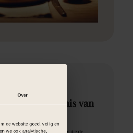
Over
n
sociale
betekenis
van
m de website goed, veilig en
en we ook analytische,
remonies vol symbolische rituelen die de