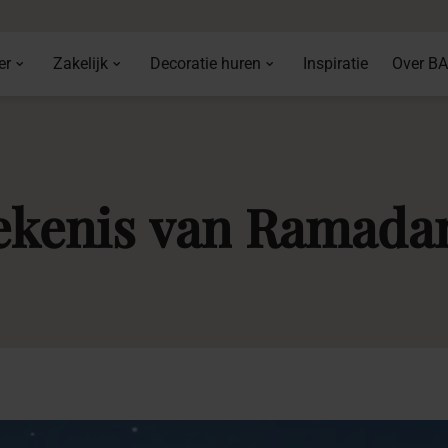
er
Zakelijk
Decoratie huren
Inspiratie
Over B
ekenis
van
Ramada