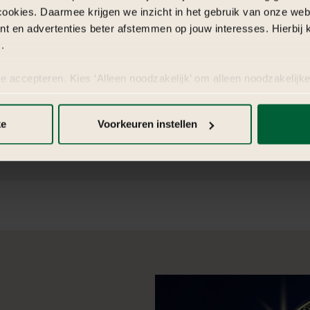
cookies. Daarmee krijgen we inzicht in het gebruik van onze we
diepgang van de verbintenis be
nt en advertenties beter afstemmen op jouw interesses. Hierbi
ringen, het breken van glas in de
.
Hindoeïstische zevengangenritu
priester. Elk van deze rituelen v
te accepteren. Kies ‘Alleen noodzakelijk’ om alleen noodzakelijke
eerbied voor het geloof.
 per categorie kiezen welke cookies je accepteert. Je kunt je ke
 Meer informatie vind je in
de kleine letters
.
ke
Voorkeuren instellen