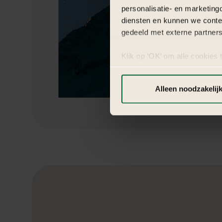
personalisatie- en marketing
diensten en kunnen we conte
gedeeld met externe partners
Klik op ‘OK’ om alle cookies 
‘Voorkeuren instellen’ kun je
via onze cookie-instellingen.
Alleen noodzakelij