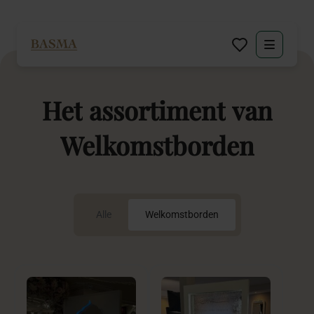
Particulier
Het
assortiment
van
Zakelijk
Welkomstborden
Decoratie huren
Inspiratie
Alle
Welkomstborden
Over BASMA
Contact