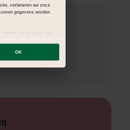
bsite, verbeteren we onze
j kunnen gegevens worden
 cookies toe te staan. Via
uze op ieder moment wijzigen
OK
en