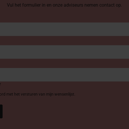
Vul het formulier in en onze adviseurs nemen contact op.
*
oord met het versturen van mijn wensenlijst.