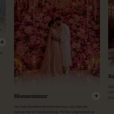
ot
B
Bom
rom
Bloemenmuur
jou
Een indrukwekkende bloemenmuur als stijlvolle
eyecatcher en fotobackdrop. Perfect afgestemd op