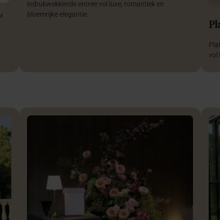
indrukwekkende entree vol luxe, romantiek en
bloemrijke elegantie.
ot
Pl
p
Pla
vol