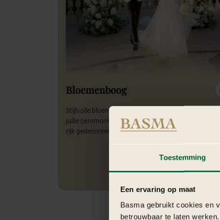
Bloemenboog
Stijlvolle bloemenboog die het middelpunt vormt v
jullie ceremonie of entree. Volledig gepersonaliseer
rijk gedecoreerd.
Toestemming
Een ervaring op maat
Basma gebruikt cookies en ve
betrouwbaar te laten werken.