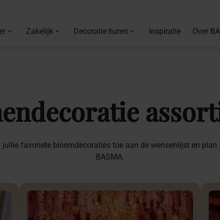
er
Zakelijk
Decoratie huren
Inspiratie
Over B
endecoratie
assor
jullie favoriete bloemdecoraties toe aan de wensenlijst en plan
BASMA.