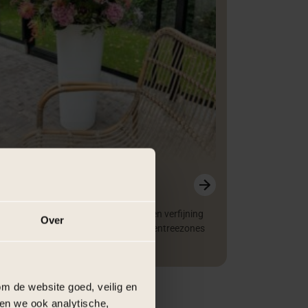
oemvazen XL
bloemenvazen die hoogte, grandeur en verfijning
Over
voegen aan jullie event. Perfect voor entreezones
tafeldecoratie.
m de website goed, veilig en
en we ook analytische,