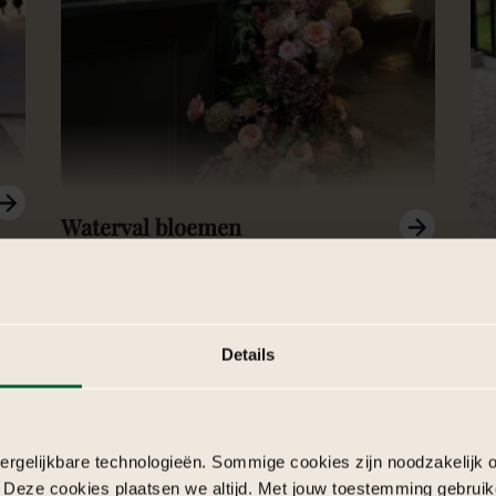
Waterval bloemen
an
d en
Waterval bloemen decoratie die diepte en luxe
Bl
toevoegt. Een indrukwekkend statementstuk dat
elegantie creëert.
XL 
Details
toe
en 
rgelijkbare technologieën. Sommige cookies zijn noodzakelijk o
 Deze cookies plaatsen we altijd. Met jouw toestemming gebruik