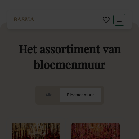
Particulier
Het
assortiment
van
Zakelijk
bloemenmuur
Decoratie huren
Inspiratie
Alle
Bloemenmuur
Over BASMA
Contact