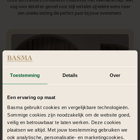
Onze decorateurs combineren creativiteit met vakmanschap. Met
oog voor detail en gevoel voor stijl vertalen zij iedere wens naar
een unieke setting die perfect past bij jouw evenement.
Toestemming
Details
Over
Een ervaring op maat
Basma gebruikt cookies en vergelijkbare technologieën.
Sommige cookies zijn noodzakelijk om de website goed,
veilig en betrouwbaar te laten werken. Deze cookies
Nadia | Styliste
plaatsen we altijd. Met jouw toestemming gebruiken we
ook analytische, personalisatie- en marketingcookies.