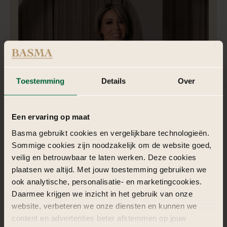
Toestemming
Details
Over
Een ervaring op maat
Nadia | Styliste
Basma gebruikt cookies en vergelijkbare technologieën.
Sommige cookies zijn noodzakelijk om de website goed,
Nadia is een krachtige Generation X powerwoman, gedreven,
veilig en betrouwbaar te laten werken. Deze cookies
eigenwijs en trouw aan haar motto: “doe het goede of doe
plaatsen we altijd. Met jouw toestemming gebruiken we
het niet”, altijd.
ook analytische, personalisatie- en marketingcookies.
Daarmee krijgen we inzicht in het gebruik van onze
website, verbeteren we onze diensten en kunnen we
content en advertenties beter afstemmen op jouw