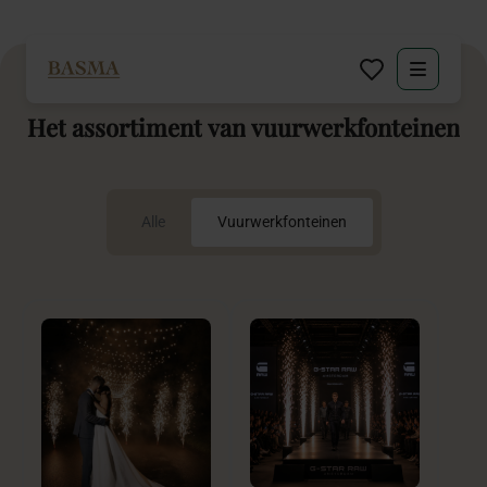
Particulier
Het
assortiment
van
vuurwerkfonteinen
Zakelijk
Alle
Vuurwerkfonteinen
Decoratie huren
Inspiratie
Over BASMA
Contact