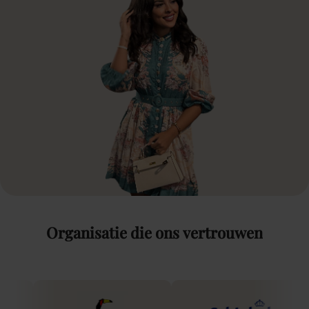
Organisatie
die
ons
vertrouwen