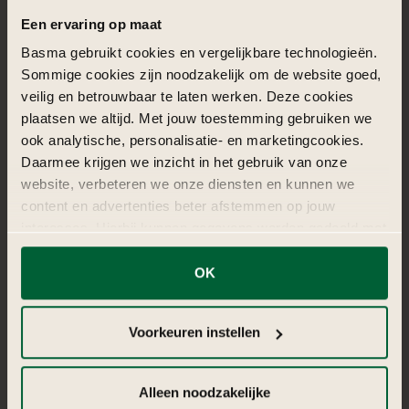
Een ervaring op maat
Basma gebruikt cookies en vergelijkbare technologieën.
Sommige cookies zijn noodzakelijk om de website goed,
veilig en betrouwbaar te laten werken. Deze cookies
plaatsen we altijd. Met jouw toestemming gebruiken we
ook analytische, personalisatie- en marketingcookies.
Daarmee krijgen we inzicht in het gebruik van onze
website, verbeteren we onze diensten en kunnen we
content en advertenties beter afstemmen op jouw
interesses. Hierbij kunnen gegevens worden gedeeld met
externe partners.
Nadia | Styliste
OK
Klik op ‘OK’ om alle cookies te accepteren. Kies ‘Alleen
Nadia is een krachtige Generation X powerwoman, gedreven,
noodzakelijk’ om alleen noodzakelijke cookies toe te
eigenwijs en trouw aan haar motto: “doe het goede of doe
Voorkeuren instellen
staan. Via ‘Voorkeuren instellen’ kun je per categorie
het niet”, altijd.
kiezen welke cookies je accepteert. Je kunt je keuze op
ieder moment wijzigen via onze cookie-instellingen. Meer
Alleen noodzakelijke
informatie vind je in
de kleine letters
.