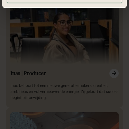
Inas | Producer
Inas behoort tot een nieuwe generatie makers: creatief,
ambitieus en vol vernieuwende energie. Zij gelooft dat succes
begint bij toewijding.