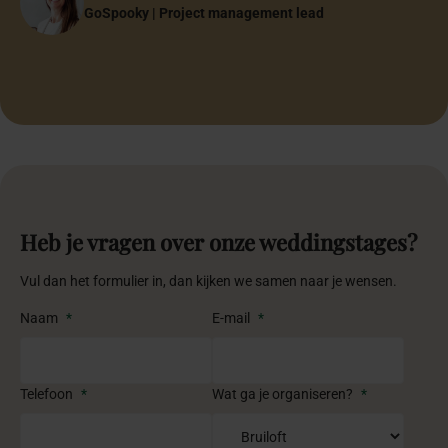
Bruidspaar
GoSpooky | Project management lead
Papa & Mama
Founder Anne-Martine Weddings & Events
Bruidspaar
Halima Özen-El Hajoui
Halima Özen-El Hajoui
Oprichter Inclusiefabriek
Oprichter Inclusiefabriek
Heb je vragen over onze weddingstages?
Vul dan het formulier in, dan kijken we samen naar je wensen.
Naam
*
E-mail
*
Telefoon
*
Wat ga je organiseren?
*