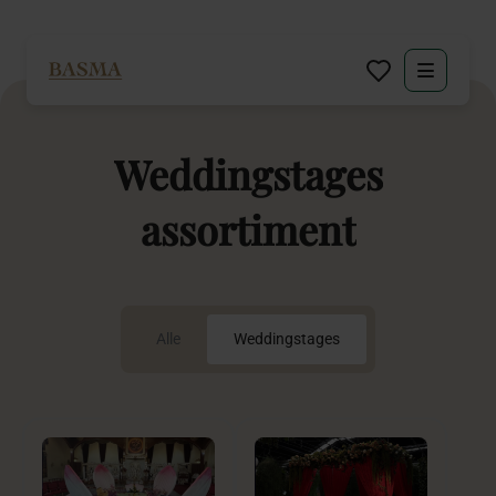
Particulier
Weddingstages
Zakelijk
assortiment
Decoratie huren
Inspiratie
Alle
Weddingstages
Over BASMA
Contact