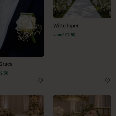
Witte loper
vanaf €7,50,-
 Grace
12,50