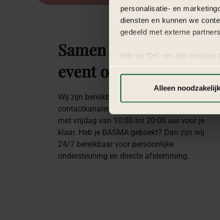
personalisatie- en marketing
diensten en kunnen we conte
gedeeld met externe partners
Samen
maken
we
jou
Klik op ‘OK’ om alle cookies 
event
onvergetelijk
‘Voorkeuren instellen’ kun je
via onze cookie-instellingen.
Alleen noodzakelij
Wij zijn bereikbaar via onze vier
contactkanalen. Ons team staat dinsdag tot en
met vrijdag van 10:00 tot 20:00 uur voor je
klaar. Heb je BASMA geboekt? Dan zijn wij
24/7 bereikbaar voor persoonlijke
ondersteuning en directe afstemming.