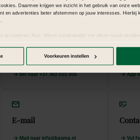
cookies. Daarmee krijgen we inzicht in het gebruik van onze we
nt en advertenties beter afstemmen op jouw interesses. Hierbi
.
w
te accepteren. Kies ‘Alleen noodzakelijk’ om alleen noodzakelijke
 per categorie kiezen welke cookies je accepteert. Je kunt je ke
 Meer informatie vind je in
de kleine letters
.
Telefoon
What
ke
Voorkeuren instellen
Bel naar +31 362 022 006
App n
E-mail
Conta
Mail naar info@basma.nl
Vul fo