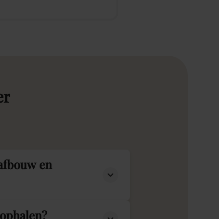
er
 afbouw en
 ophalen?