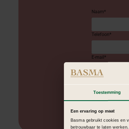
Naam*
Telefoon*
E-mail*
Wensenlijst
Hierbij ga ik akk
Toestemming
Een ervaring op maat
Basma gebruikt cookies en ve
betrouwbaar te laten werken.