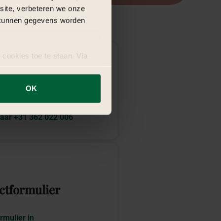
bsite, verbeteren we onze
j kunnen gegevens worden
 cookies toe te staan. Via
uze op ieder moment wijzigen
sApp
OK
aar +31 362 022 006
ctformulier
rmulier in