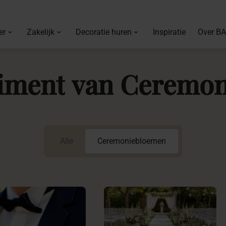
er
Zakelijk
Decoratie huren
Inspiratie
Over B
timent
van
Ceremon
Alle
Ceremoniebloemen