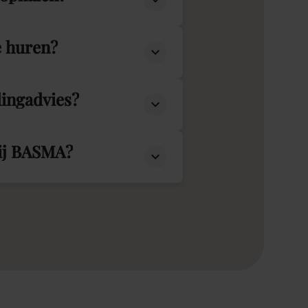
e huren?
lingadvies?
bij BASMA?