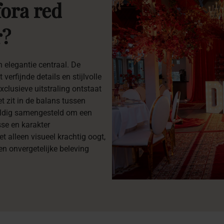
fora
red
r?
n elegantie centraal. De
erfijnde details en stijlvolle
clusieve uitstraling ontstaat
t zit in de balans tussen
gvuldig samengesteld om een
sse en karakter
t alleen visueel krachtig oogt,
en onvergetelijke beleving