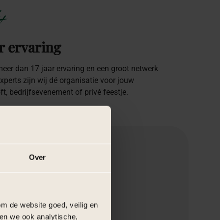
+
r ervaring
eer dan 17 jaar ervaring en een groot netwerk
xperts zijn wij dé organisatie voor jouw
oft, bedrijfsevenement of privé feestje.
Over
m de website goed, veilig en
en we ook analytische,