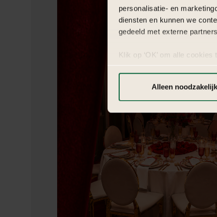
personalisatie- en marketing
diensten en kunnen we conte
gedeeld met externe partners
Klik op ‘OK’ om alle cookies 
‘Voorkeuren instellen’ kun je
via onze cookie-instellingen.
Alleen noodzakelij