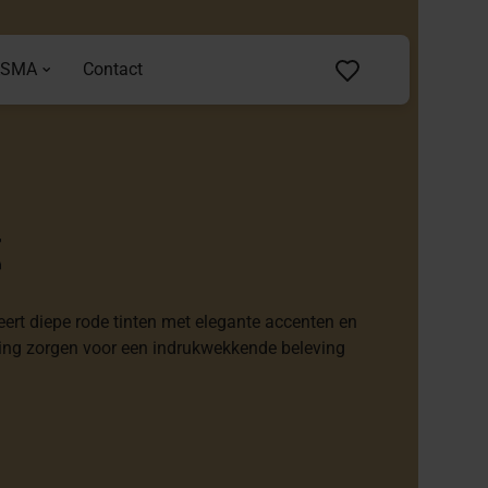
ASMA
Contact
t
eert diepe rode tinten met elegante accenten en
erking zorgen voor een indrukwekkende beleving