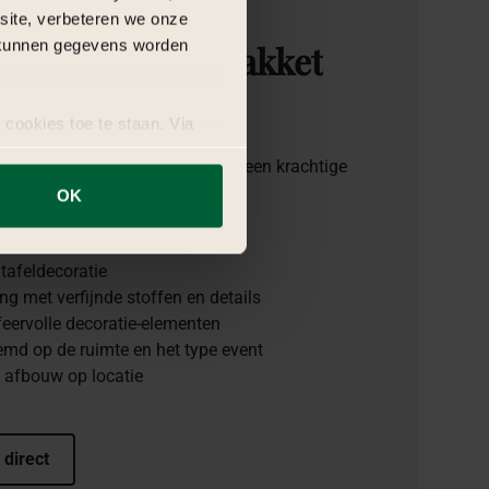
bsite, verbeteren we onze
j kunnen gegevens worden
t
Anafora
red
pakket
 cookies toe te staan. Via
uze op ieder moment wijzigen
akket bevat alle elementen voor een krachtige
OK
n decoratieve accenten
tafeldecoratie
g met verfijnde stoffen en details
feervolle decoratie-elementen
emd op de ruimte en het type event
n afbouw op locatie
 direct