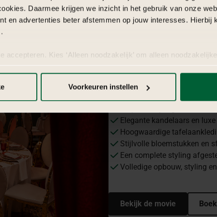
cookies. Daarmee krijgen we inzicht in het gebruik van onze we
nt en advertenties beter afstemmen op jouw interesses. Hierbi
Waar
bestaat
he
.
uit?
te accepteren. Kies ‘Alleen noodzakelijk’ om alleen noodzakelijke
 per categorie kiezen welke cookies je accepteert. Je kunt je ke
Dit zorgvuldig samengestelde p
 Meer informatie vind je in
de kleine letters
.
en luxe setting:
ke
Voorkeuren instellen
Dieprode stylingelementen e
Elegante kandelaars en luxe 
Hoogwaardige tafelaankledin
Stijlvolle bloemstukken en s
Een complete styling afgest
Volledige opbouw, styling e
Bekijk de movie
Boek