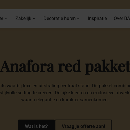
er
Zakelijk
Decoratie huren
Inspiratie
Over B
Anafora
red
pakke
s waarbij luxe en uitstraling centraal staan. Dit pakket combin
stijlvolle setting te creëren. De rijke kleuren en exclusieve afw
waarin elegantie en karakter samenkomen.
Wat is het?
Vraag je offerte aan!