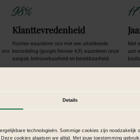
98%
17
Klanttevredenheid
Jaa
Klanten waarderen ons met een uitstekende
Met m
r ons
beoordeling (google Review 4,9) waarderen onze
aan e
aanpak, betrouwbaarheid en bereikbaarheid.
bruil
Details
rgelijkbare technologieën. Sommige cookies zijn noodzakelijk o
 Deze cookies plaatsen we altijd. Met jouw toestemming gebruik