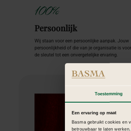
100%
Persoonlijk
Wij staan voor een persoonlijke aanpak. Jouw
persoonlijkheid of die van je organisatie is voo
de sleutel tot een onvergetelijke ervaring.
Toestemming
Een ervaring op maat
Basma gebruikt cookies en ve
betrouwbaar te laten werken.