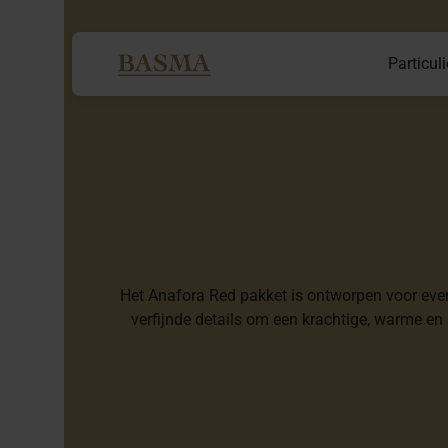
Particuli
Het Anafora Red pakket is ontworpen voor event
verfijnde details om een krachtige, warme en 