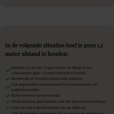
In
de
volgende
situaties
hoef
je
geen
1,5
meter
afstand
te
houden:
Kinderen tot en met 12 jaar hoeven tot elkaar en tot
volwassenen geen 1,5 meter afstand te houden.
Mensen die uit hetzelfde huishouden behoren.
Ook uitgezonderd is bijvoorbeeld het ondersteunen van
hulpbehoevenden.
Bij het verlenen van eerste hulp.
Schud absoluut geen handen, ook niet bij business meetings.
Hoest en nies in de binnenkant van uw elleboog.
Gebruik papieren zakdoekjes om uw neus te snuiten en gooi