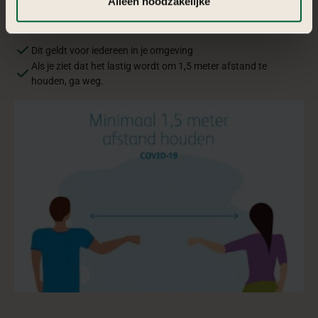
Alleen noodzakelijke
van
anderen
informatie vind je in
de kleine letters
.
Dit geldt voor iedereen in je omgeving
Als je ziet dat het lastig wordt om 1,5 meter afstand te
houden, ga weg.