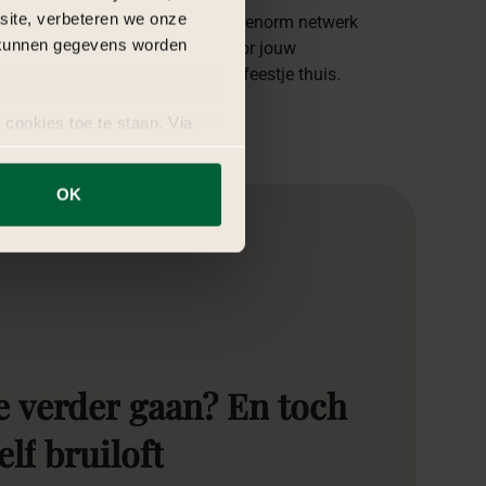
bsite, verbeteren we onze
eer dan 17 jaar ervaring en een enorm netwerk
j kunnen gegevens worden
xperts zijn wij dé organisatie voor jouw
oft, bedrijfs-evenement of intiem feestje thuis.
 cookies toe te staan. Via
uze op ieder moment wijzigen
OK
e
verder
gaan?
En
toch
elf
bruiloft