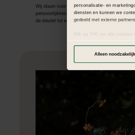
personalisatie- en marketing
Wij staan voor een 100% persoonlijke aanpak.
diensten en kunnen we conte
persoonlijkheid of die van je organisatie is voo
gedeeld met externe partners
de sleutel tot een onvergetelijke ervaring.
Klik op ‘OK’ om alle cookies 
‘Voorkeuren instellen’ kun je
via onze cookie-instellingen.
Alleen noodzakelij