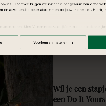
cookies. Daarmee krijgen we inzicht in het gebruik van onze we
 Jouw
Klanten waarderen ons met een uitstekende
Met m
nt en advertenties beter afstemmen op jouw interesses. Hierbi
r ons
beoordeling (google Review 4,8) waarderen onze
aan e
.
aanpak, betrouwbaarheid en bereikbaarheid.
bruil
te accepteren. Kies ‘Alleen noodzakelijk’ om alleen noodzakelijke
 per categorie kiezen welke cookies je accepteert. Je kunt je ke
 Meer informatie vind je in
de kleine letters
.
ke
Voorkeuren instellen
Wil
je
een
stapj
een
Do
It
Yours