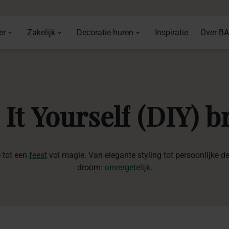
er
Zakelijk
Decoratie huren
Inspiratie
Over B
It
Yourself
(DIY)
br
 tot een
feest
vol magie. Van elegante styling tot persoonlijke d
droom:
onvergetelijk
.