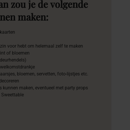
an
zou
je
de
volgende
nen
maken:
kaarten
en zin voor hebt om helemaal zelf te maken
lint of bloemen
 deurhendels)
n welkomstdrankje
aarsjes, bloemen, servetten, foto-lijstjes etc.
 decoreren
’s kunnen maken, eventueel met party props
e Sweettable