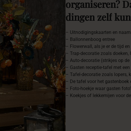
organiseren?
D
dingen
zelf
kun
– Uitnodigingskaarten en naam
– Ballonnenboog entree
– Flowerwall, als je er de tijd 
– Trap-decoratie zoals doeken, 
– Auto-decoratie (strikjes op de
– Gasten receptie-tafel met ee
– Tafel-decoratie zoals lopers, k
– De tafel voor het gastenboek
– Foto-hoekje waar gasten foto
– Koekjes of lekkernijen voor d