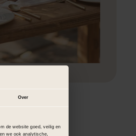
Over
+
r ervaring
m de website goed, veilig en
en we ook analytische,