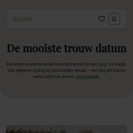
Particulier
De
mooiste
trouw
datum
Zakelijk
Decoratie huren
Een intieme ceremonie die transformeerde tot een
feest
vol magie.
Van elegante styling tot persoonlijke details – een dag die precies
werd zoals hun droom:
onvergetelijk
.
Inspiratie
Over BASMA
Contact