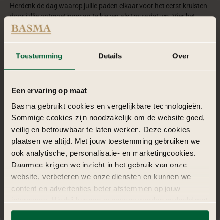
Herdenk de dag waarop jullie paden elkaar voor het eerst kruisten
door jullie ontmoetingsdag te kiezen als trouwdatum. Vier het
allereerste hoofdstuk van jullie liefdesverhaal en de vonk die de
vlam van jullie relatie ontstak. Een voorbeeld zou kunnen zijn dat je
op een zonnige dag in de lente elkaar voor het eerst ontmoet, en
Toestemming
Details
Over
jullie besluiten om diezelfde zonnige dag te kiezen om jullie liefde te
bezegelen.
Een ervaring op maat
Basma gebruikt cookies en vergelijkbare technologieën.
Sommige cookies zijn noodzakelijk om de website goed,
veilig en betrouwbaar te laten werken. Deze cookies
plaatsen we altijd. Met jouw toestemming gebruiken we
ook analytische, personalisatie- en marketingcookies.
Daarmee krijgen we inzicht in het gebruik van onze
website, verbeteren we onze diensten en kunnen we
content en advertenties beter afstemmen op jouw
interesses. Hierbij kunnen gegevens worden gedeeld met
externe partners.