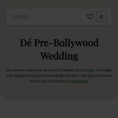
Particulier
Dé
Pre-Bollywood
Zakelijk
Wedding
Decoratie huren
Een intieme ceremonie die transformeerde tot een
feest
vol magie.
Inspiratie
Van elegante styling tot persoonlijke details – een dag die precies
werd zoals hun droom:
onvergetelijk
.
Over BASMA
Contact