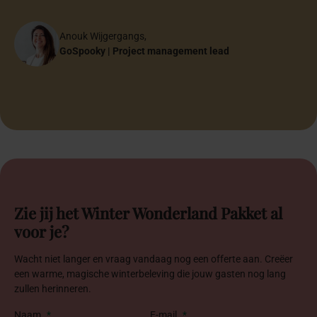
werkelijk.
werkelijk.
Vy Vo
Wendy Combetto
Hafid Bochhah
Rabia Karahan
Anne Jellema
Jerain de Vries-Venetiaan
GoSpooky | Sr. Project Manager
Eventmanager
Founder Bocha Food
Account Schiphol Group
Online strateeg
Founder Flawless Weddings
Mounir & Isa
Anouk Wijgergangs,
Lojain
Anne-Martine Speelman
Mounir & Isa
Bruidspaar
GoSpooky | Project management lead
Papa & Mama
Founder Anne-Martine Weddings & Events
Bruidspaar
Halima Özen-El Hajoui
Halima Özen-El Hajoui
Oprichter Inclusiefabriek
Oprichter Inclusiefabriek
Zie jij het Winter Wonderland Pakket al
voor je?
Wacht niet langer en vraag vandaag nog een offerte aan. Creëer
een warme, magische winterbeleving die jouw gasten nog lang
zullen herinneren.
Naam
*
E-mail
*