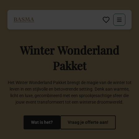
Particulier
Winter
Wonderland
Zakelijk
Pakket
Decoratie huren
Het Winter Wonderland Pakket brengt de magie van de winter tot
Inspiratie
leven in een stijlvolle en betoverende setting. Denk aan warmte,
licht en luxe, gecombineerd met een sprookjesachtige sfeer die
Over BASMA
jouw event transformeert tot een winterse droomwereld.
Contact
Wat is het?
Vraag je offerte aan!