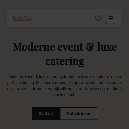
Particulier
Moderne
event
&
luxe
Zakelijk
catering
Decoratie huren
Moderne event & luxe catering draait om kwaliteit, uitstraling en
Inspiratie
perfecte timing. Met luxe catering til je jouw event naar een hoger
niveau: verfijnde smaken, stijlvolle presentatie en service die klopt
Over BASMA
tot in detail.
Contact
Contact
Ontdek meer