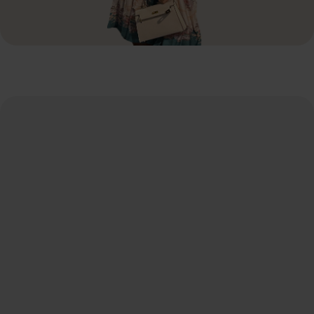
Naam
*
E-mail
*