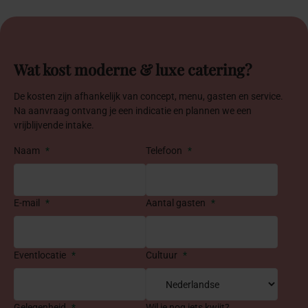
Wat kost moderne & luxe catering?
De kosten zijn afhankelijk van concept, menu, gasten en service.
Na aanvraag ontvang je een indicatie en plannen we een
vrijblijvende intake.
Naam
*
Telefoon
*
E-mail
*
Aantal gasten
*
Eventlocatie
*
Cultuur
*
Gelegenheid
*
Wil je nog iets kwijt?