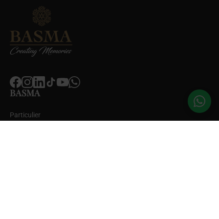
BASMA
Particulier
Zakelijk
Decoratie huren
Inspiratie
Over BASMA
Contact
Blogs
Contact met BASMA
Keersluisweg 21
1332 EE Almere