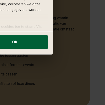
bsite, verbeteren we onze
j kunnen gegevens worden
n eten alleen. Het is een beleving waarin
d centraal staan. Door de combinatie van
 cookies toe te staan. Via
ken en een uitnodigende presentatie ontstaat
uze op ieder moment wijzigen
rect welkom voelen.
OK
tering:
ctie tussen gasten
 als informele events
n te passen
ffetten of luxe diners