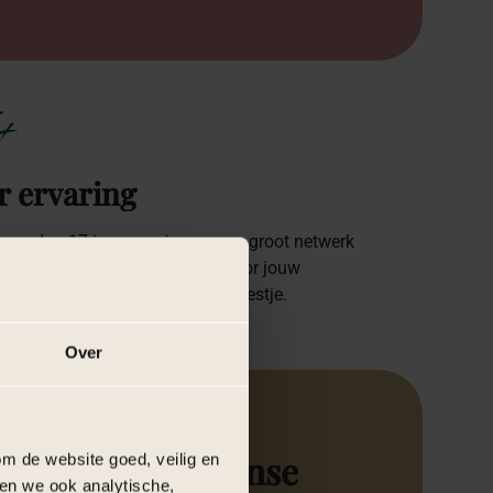
+
r ervaring
eer dan 17 jaar ervaring en een groot netwerk
xperts zijn wij dé organisatie voor jouw
oft, bedrijfsevenement of privé feestje.
Over
voor
Marokkaanse
m de website goed, veilig en
en we ook analytische,