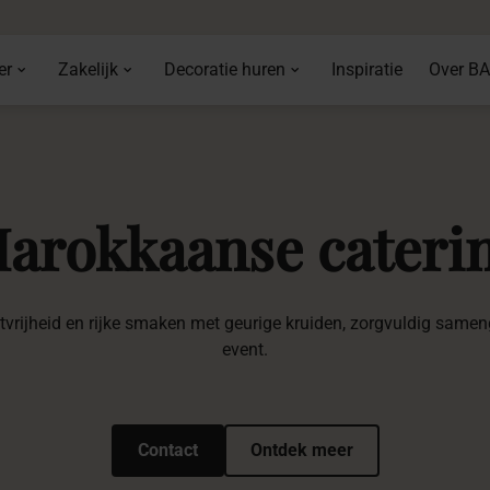
er
Zakelijk
Decoratie huren
Inspiratie
Over B
arokkaanse
cateri
rijheid en rijke smaken met geurige kruiden, zorgvuldig sameng
event.
Contact
Ontdek meer