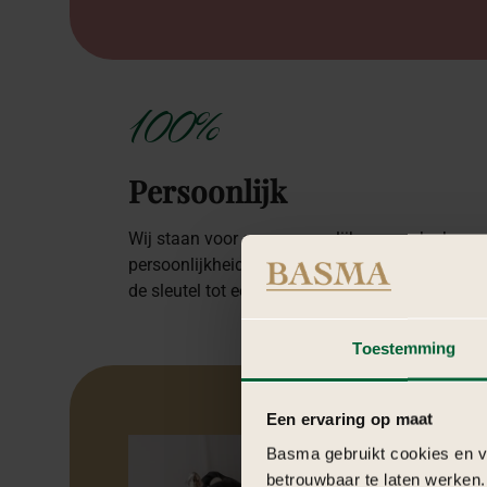
100%
Persoonlijk
Wij staan voor een persoonlijke aanpak. Jouw
persoonlijkheid of die van je organisatie is voo
de sleutel tot een onvergetelijke ervaring.
Toestemming
Een ervaring op maat
Basma gebruikt cookies en ve
betrouwbaar te laten werken.