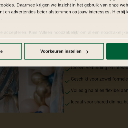
catering?
cookies. Daarmee krijgen we inzicht in het gebruik van onze we
nt en advertenties beter afstemmen op jouw interesses. Hierbi
.
Marokkaanse catering is meer da
delen, samenzijn en gastvrijhei
te accepteren. Kies ‘Alleen noodzakelijk’ om alleen noodzakelijke
warme gerechten, verfijnde sma
 per categorie kiezen welke cookies je accepteert. Je kunt je ke
een sfeer waarin gasten zich di
 Meer informatie vind je in
de kleine letters
.
ke
Voorkeuren instellen
Voordelen van Marokkaanse ca
Creëert verbinding en intera
Geschikt voor zowel formele
Volledig halal en flexibel aa
Ideaal voor shared dining, bu