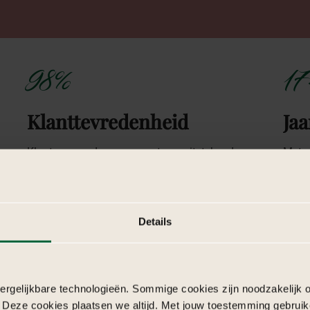
98%
17
Klanttevredenheid
Jaa
Klanten waarderen ons met een uitstekende
Met m
r ons
beoordeling (google Review 4,9) waarderen onze
aan e
aanpak, betrouwbaarheid en bereikbaarheid.
bruil
Details
Waarom
kiezen
rgelijkbare technologieën. Sommige cookies zijn noodzakelijk o
 Deze cookies plaatsen we altijd. Met jouw toestemming gebruik