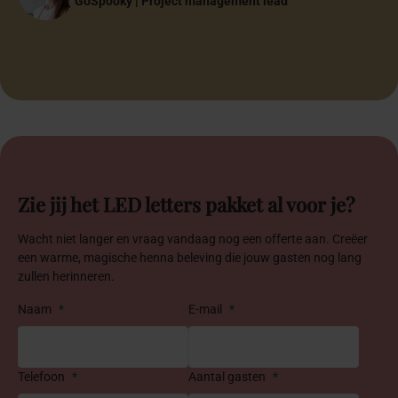
Bruidspaar
GoSpooky | Project management lead
Papa & Mama
Founder Anne-Martine Weddings & Events
Bruidspaar
Halima Özen-El Hajoui
Halima Özen-El Hajoui
Oprichter Inclusiefabriek
Oprichter Inclusiefabriek
Zie jij het LED letters pakket al voor je?
Wacht niet langer en vraag vandaag nog een offerte aan. Creëer
een warme, magische henna beleving die jouw gasten nog lang
zullen herinneren.
Naam
*
E-mail
*
Telefoon
*
Aantal gasten
*