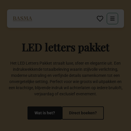
Particulier
LED
letters
pakket
Zakelijk
Decoratie huren
Het LED Letters Pakket straalt luxe, sfeer en elegantie uit. Een
indrukwekkende totaalbeleving waarin stijlvolle verlichting,
moderne uitstraling en verfijnde details samenkomen tot een
Inspiratie
onvergetelijke setting. Perfect voor wie groots wil uitpakken en
een krachtige, blijvende indruk wil achterlaten op iedere bruiloft,
verjaardag of exclusief evenement.
Over BASMA
Contact
Wat is het?
Direct boeken?