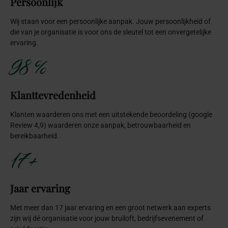
Onze
magische
bruiloft
Thema’s
Laat je inspireren door onze bruiloft
thema’s
en ontdek welke
bruiloft
styling het beste past bij jullie grote dag.
Alles
Particulier
Zakelijk