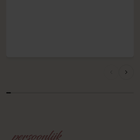
emoties, details en momenten die nooit meer terugkomen. Ontdek
hoe een professionele fotograaf jullie liefdesverhaal vastlegt met
tijdloze, betekenisvolle en onvergetelijke foto’s.
Contact