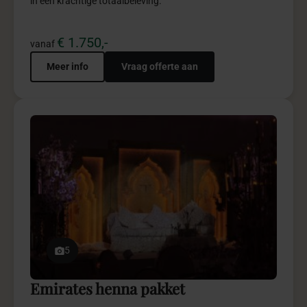
7
Bridgerton purple pakket
Bridgerton Purple brengt luxe, power en elegantie samen
in een spectaculaire totaalbeleving.
€ 4.950,-
vanaf