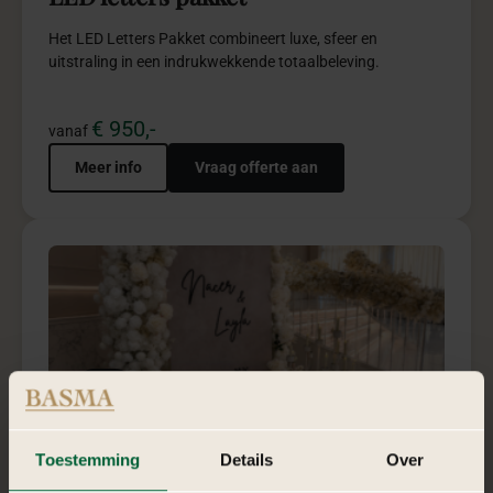
11
Anafora red pakket
Anafora Red combineert luxe, dieprode elegantie en
verfijnde details voor krachtige exclusieve sfeer.
€ 4.950,-
vanaf
Meer info
Vraag offerte aan