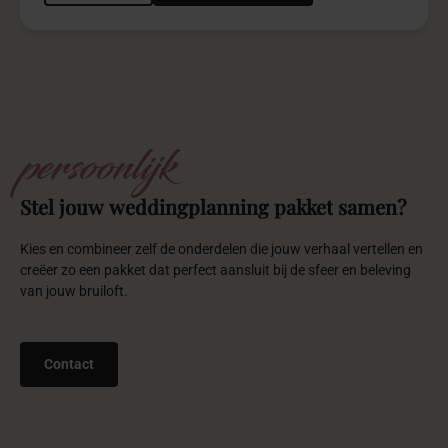
Samen
maken
we
jouw
event
onvergetelijk
Wij zijn bereikbaar via onze vier contactkanalen. Ons team staat
dinsdag tot en met vrijdag van 10:00 tot 20:00 uur voor je klaar.
Heb je BASMA geboekt? Dan zijn wij 24/7 bereikbaar voor