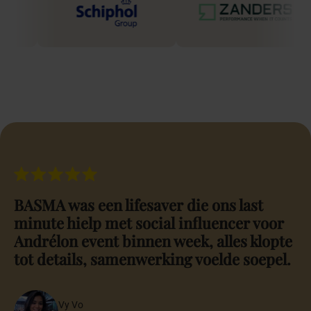
Van
advies
tot
volledige
ontzorging
Van eerste inspiratie tot volledige coördinatie: wij begeleiden jouw
bruiloft op maat. Ontdek onze weddingplanning pakketten en kies
het pakket dat bij je past.
Alle
Particulier
Zakelijk