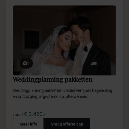
persoonlijk
Stel
jouw
weddingplanning
pakket
samen?
Kies en combineer zelf de onderdelen die jouw verhaal vertellen en
creëer zo een pakket dat perfect aansluit bij de sfeer en beleving
van jouw bruiloft.
Contact