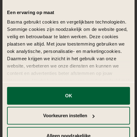
5
Rouge garden pakket
Rouge Garden combineert passie, luxe en rode romantiek
in een krachtige totaalbeleving.
€ 1.750,-
vanaf
Meer info
Vraag offerte aan