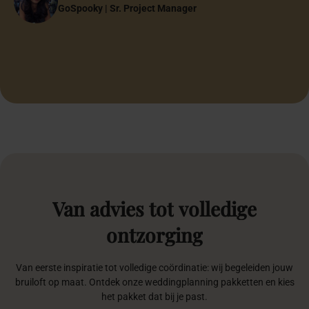
5
Marrakesh Night pakket
Marrakesh Night creëert een exclusieve totaalbeleving vol
luxe, traditie en betoverende sfeer.
€ 7.975,-
vanaf
Meer info
Vraag offerte aan