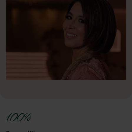
98 %
Klanttevredenheid
Klanten waarderen ons met een uitstekende beoordeling (google
Review 4,9) waarderen onze aanpak, betrouwbaarheid en
bereikbaarheid.
17+
Jaar ervaring
Met meer dan 17 jaar ervaring en een groot netwerk aan experts
zijn wij dé organisatie voor jouw bruiloft, bedrijfsevenement of
privé feestje.