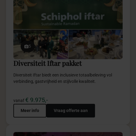
5
Lojain’s Baby pakket
Lojain’s Baby creëert een elegante geboortebeleving vol
emotie, storytelling en verfijnde details.
€ 2.950,-
vanaf
Meer info
Vraag offerte aan