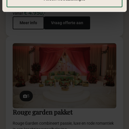
5
Emirates henna pakket
Emirates Henna combineert warmte, luxe en traditie in een
elegante sfeervolle totaalbeleving.
€ 1.750,-
vanaf
Meer info
Vraag offerte aan