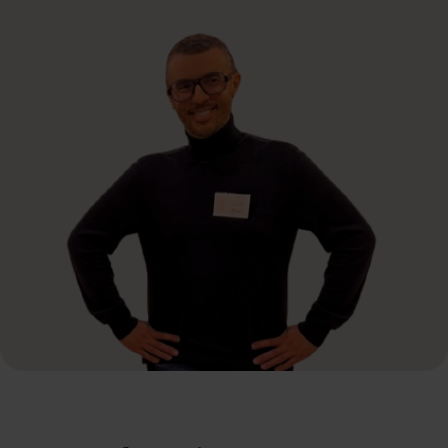
persoonlijke ondersteuning en directe afstemming.
Telefoon
Bel naar +31 362 022 006
WhatsApp
App naar +31 362 022 006
E-mail
Mail naar info@basma.nl
Contactformulier
Vul formulier in