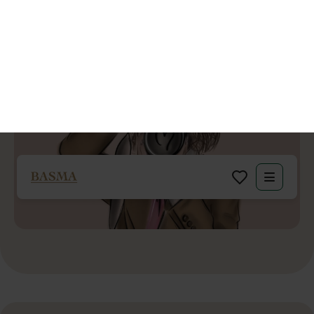
Een professionele bruiloft fotograaf is veel meer dan alleen een
beeldenmaker op de grote dag. Ze zijn hoeders van herinneringen,
vangers van emoties en vertellers van liefdesverhalen. Met
technische vaardigheden, timing en compositie leggen ze niet
alleen prachtige beelden vast, maar ook het authentieke verhaal
van de dag.
Ze vangen de subtiele glimlach, tranen van geluk en spontane
lachbuien. Fotografen dienen als regisseurs op de achtergrond,
coördineren groepsfoto’s en zorgen ervoor dat het bruidspaar zich
ontspannen voelt voor de camera. Hun foto’s zijn tijdcapsules van
liefde, vreugde en verbintenis die generaties lang gekoesterd zullen
worden.