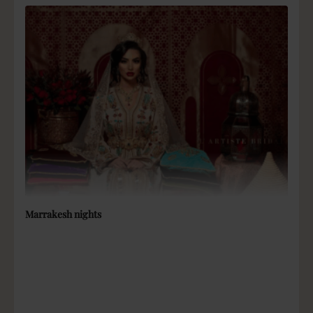
persoonlijk
Op
zoek
naar
de
perfecte
bruiloft
fotograaf?
Wij helpen je graag! Een fotograaf vangt niet alleen beelden, maar