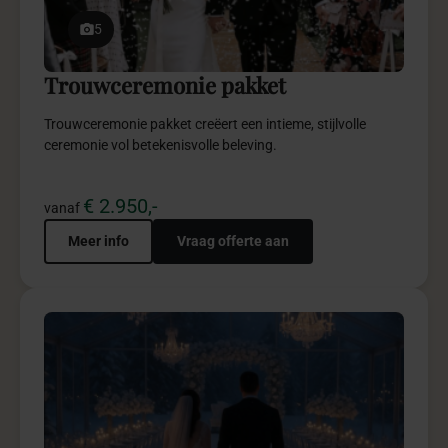
Winter Wonderland straalt warmte, luxe en
sprookjesachtige elegantie uit in stijl.
€ 4.950,-
vanaf
Meer info
Vraag offerte aan
5