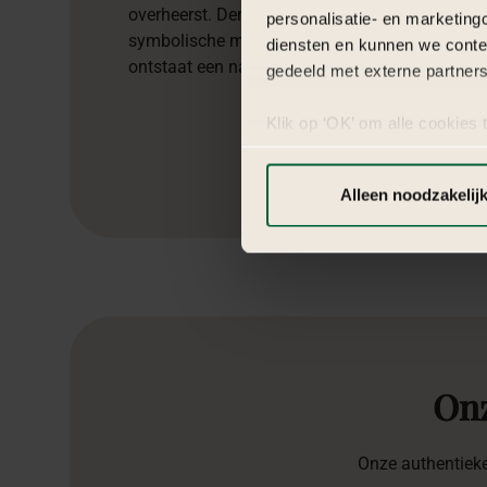
overheerst. Denk aan storytelling, live muziek o
personalisatie- en marketing
symbolische momenten. Door de juiste balans t
diensten en kunnen we conte
ontstaat een natuurlijke flow waarin emotie en 
gedeeld met externe partners
Klik op ‘OK’ om alle cookies 
‘Voorkeuren instellen’ kun je
via onze cookie-instellingen.
Alleen noodzakelij
On
Onze authentieke 