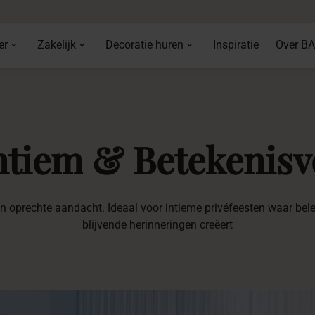
er
Zakelijk
Decoratie huren
Inspiratie
Over B
ntiem
&
Betekenisv
en oprechte aandacht. Ideaal voor intieme privéfeesten waar bele
blijvende herinneringen creëert