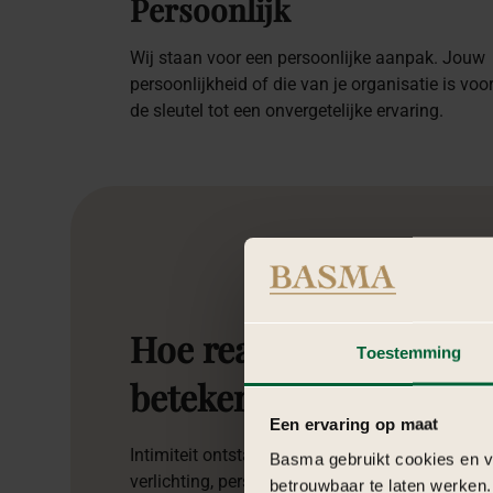
Persoonlijk
Wij staan voor een persoonlijke aanpak. Jouw
persoonlijkheid of die van je organisatie is voo
de sleutel tot een onvergetelijke ervaring.
Hoe
realiseer
je
een
in
Toestemming
betekenisvol
privéfeest
Een ervaring op maat
Intimiteit ontstaat door bewuste keuzes: een w
Basma gebruikt cookies en ve
verlichting, persoonlijke details en entertainme
betrouwbaar te laten werken.