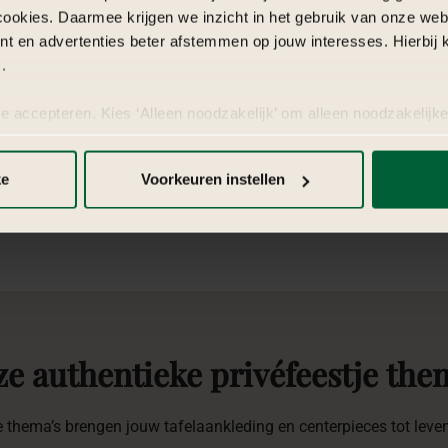
p de achtergrond, rituelen of
cookies. Daarmee krijgen we inzicht in het gebruik van onze we
ussen sfeer, timing en inhoud
nt en advertenties beter afstemmen op jouw interesses. Hierbi
beleving elkaar versterken.
.
te accepteren. Kies ‘Alleen noodzakelijk’ om alleen noodzakelijke
 per categorie kiezen welke cookies je accepteert. Je kunt je ke
 Meer informatie vind je in
de kleine letters
.
ke
Voorkeuren instellen
ze
authentieke
privéfeestje
the
thema’s brengen jouw tafelaankleding en centerpieces tot leven 