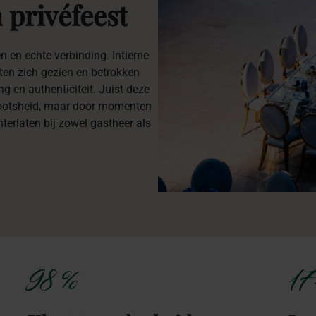
n
privéfeest
 en echte verbinding. Intieme
sten zich gezien en betrokken
ng en authenticiteit. Juist deze
rootsheid, maar door momenten
hterlaten bij zowel gastheer als
98 %
17