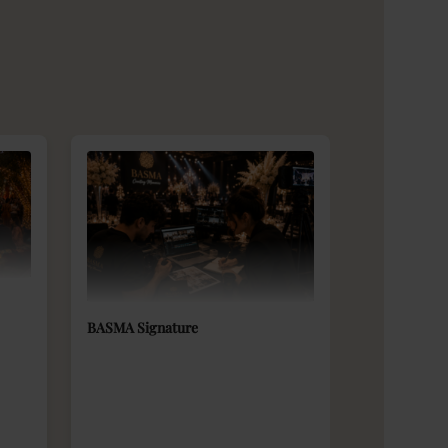
BASMA Signature
Botanische t