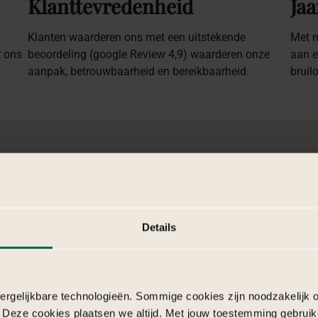
Klanttevredenheid
Jaa
Klanten waarderen ons met een uitstekende
Met m
r ons
beoordeling (google Review 4,9) waarderen onze
aan e
aanpak, betrouwbaarheid en bereikbaarheid.
bruil
tiem
&
Details
arme setting, doordachte
rgelijkbare technologieën. Sommige cookies zijn noodzakelijk o
nt dat ondersteunt in plaats van
 Deze cookies plaatsen we altijd. Met jouw toestemming gebruik