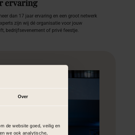
r ervaring
eer dan 17 jaar ervaring en een groot netwerk
xperts zijn wij dé organisatie voor jouw
oft, bedrijfsevenement of privé feestje.
Over
m de website goed, veilig en
en we ook analytische,