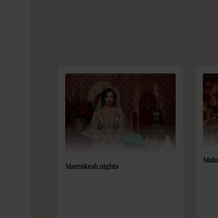
Maha
Marrakesh nights