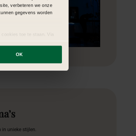
bsite, verbeteren we onze
j kunnen gegevens worden
 cookies toe te staan. Via
uze op ieder moment wijzigen
OK
ma’s
in unieke stijlen.