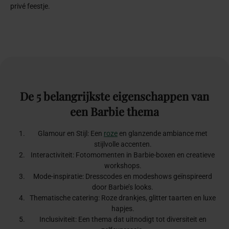
privé feestje.
De
5
belangrijkste
eigenschappen
van
een
Barbie
thema
Glamour en Stijl: Een
roze
en glanzende ambiance met
stijlvolle accenten.
Interactiviteit: Fotomomenten in Barbie-boxen en creatieve
workshops.
Mode-inspiratie: Dresscodes en modeshows geïnspireerd
door Barbie’s looks.
Thematische catering: Roze drankjes, glitter taarten en luxe
hapjes.
Inclusiviteit: Een thema dat uitnodigt tot diversiteit en