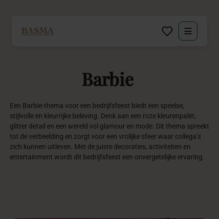
Particulier
Barbie
Zakelijk
Decoratie huren
Een Barbie-thema voor een bedrijfsfeest biedt een speelse,
stijlvolle en kleurrijke beleving. Denk aan een roze kleurenpalet,
glitter detail en een wereld vol glamour en mode. Dit thema spreekt
Inspiratie
tot de verbeelding en zorgt voor een vrolijke sfeer waar collega’s
zich kunnen uitleven. Met de juiste decoraties, activiteiten en
entertainment wordt dit bedrijfsfeest een onvergetelijke ervaring.
Over BASMA
Contact