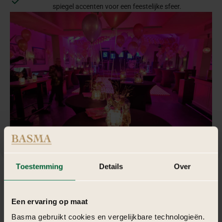
spiegel accenten voor een feestelijke sfeer.
Toestemming
Details
Over
De
catering
en
entertainment
op
een
Een ervaring op maat
Barbie
bedrijfsfeest
Basma gebruikt cookies en vergelijkbare technologieën.