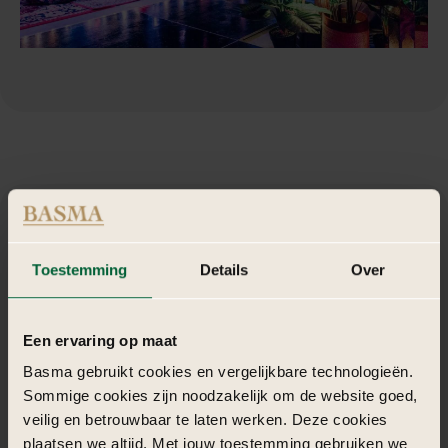
De
catering
en
entertainment
op
een
Toestemming
Details
Over
1001
Nacht
thema
De catering kan bestaan uit een overvloed aan Midden-Oosterse
Een ervaring op maat
gerechten en specerijen. Denk aan:
Basma gebruikt cookies en vergelijkbare technologieën.
Sommige cookies zijn noodzakelijk om de website goed,
Voorgerechten: Mezze zoals hummus, baba ganoush, gevulde
veilig en betrouwbaar te laten werken. Deze cookies
wijnbladeren en falafel.
Hoofdgerechten: Tajines, lamskebabs, gegrilde groenten en
plaatsen we altijd. Met jouw toestemming gebruiken we