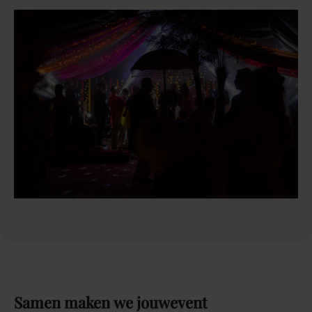
Samen
maken
we
jouw
event