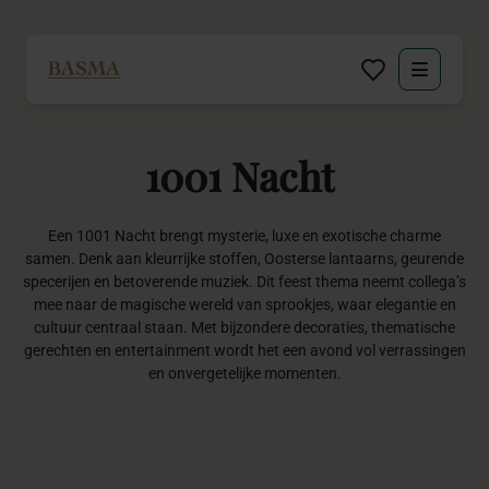
Particulier
1001
Nacht
Zakelijk
Decoratie huren
Een 1001 Nacht brengt mysterie, luxe en exotische charme
samen. Denk aan kleurrijke stoffen, Oosterse lantaarns, geurende
specerijen en betoverende muziek. Dit feest thema neemt collega’s
Inspiratie
mee naar de magische wereld van sprookjes, waar elegantie en
cultuur centraal staan. Met bijzondere decoraties, thematische
gerechten en entertainment wordt het een avond vol verrassingen
Over BASMA
en onvergetelijke momenten.
Contact