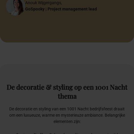
GoSpooky | Sr. Project Manager
Eventmanager
Founder Bocha Food
Account Schiphol Group
Online strateeg
Founder Flawless Weddings
Mounir & Isa
Anouk Wijgergangs,
Lojain
Anne-Martine Speelman
Mounir & Isa
Bruidspaar
GoSpooky | Project management lead
Papa & Mama
Founder Anne-Martine Weddings & Events
Bruidspaar
Halima Özen-El Hajoui
Halima Özen-El Hajoui
Oprichter Inclusiefabriek
Oprichter Inclusiefabriek
De
decoratie
&
styling
op
een
1001
Nacht
thema
De decoratie en styling van een 1001 Nacht bedrijfsfeest draait
om een luxueuze, warme en mysterieuze ambiance. Belangrijke
elementen zijn: