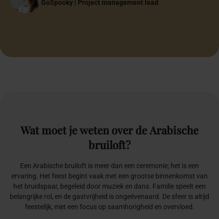
Bruidspaar
GoSpooky | Project management lead
Papa & Mama
Founder Anne-Martine Weddings & Events
Bruidspaar
Halima Özen-El Hajoui
Halima Özen-El Hajoui
Oprichter Inclusiefabriek
Oprichter Inclusiefabriek
Wat
moet
je
weten
over
de
Arabische
bruiloft?
Een Arabische bruiloft is meer dan een ceremonie; het is een
ervaring. Het feest begint vaak met een grootse binnenkomst van
het bruidspaar, begeleid door muziek en dans. Familie speelt een
belangrijke rol, en de gastvrijheid is ongeëvenaard. De sfeer is altijd
feestelijk, met een focus op saamhorigheid en overvloed.