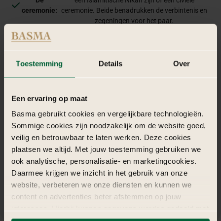
ceremonie:
ceremonie. Beide benadrukken de verbintenis en
zegeningen voor het paar.
Na de ceremonie volgt een uitbundig diner en dansfeest.
Het
Traditionele muziek en volksdansen, zoals de Dabke,
feest:
brengen de gasten samen op de dansvloer.
Toestemming
Details
Over
Een ervaring op maat
Basma gebruikt cookies en vergelijkbare technologieën.
Sommige cookies zijn noodzakelijk om de website goed,
veilig en betrouwbaar te laten werken. Deze cookies
plaatsen we altijd. Met jouw toestemming gebruiken we
ook analytische, personalisatie- en marketingcookies.
Daarmee krijgen we inzicht in het gebruik van onze
website, verbeteren we onze diensten en kunnen we
content en advertenties beter afstemmen op jouw
interesses. Hierbij kunnen gegevens worden gedeeld met
externe partners.