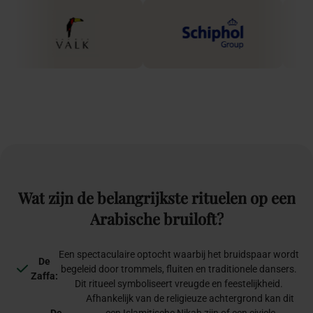
Wat
zijn
de
belangrijkste
rituelen
op
een
Arabische
bruiloft?
Een spectaculaire optocht waarbij het bruidspaar wordt
De
begeleid door trommels, fluiten en traditionele dansers.
Zaffa:
Dit ritueel symboliseert vreugde en feestelijkheid.
Afhankelijk van de religieuze achtergrond kan dit
De
een Islamitische Nikah zijn of een civiele