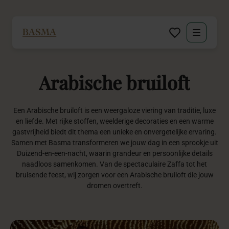
Particulier
Arabische
bruiloft
Zakelijk
Decoratie huren
Een Arabische bruiloft is een weergaloze viering van traditie, luxe
en liefde. Met rijke stoffen, weelderige decoraties en een warme
gastvrijheid biedt dit thema een unieke en onvergetelijke ervaring.
Inspiratie
Samen met Basma transformeren we jouw dag in een sprookje uit
Duizend-en-een-nacht, waarin grandeur en persoonlijke details
naadloos samenkomen. Van de spectaculaire Zaffa tot het
Over BASMA
bruisende feest, wij zorgen voor een Arabische bruiloft die jouw
dromen overtreft.
Contact