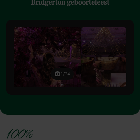
Bridgerton
geboortefeest
1/24
100%