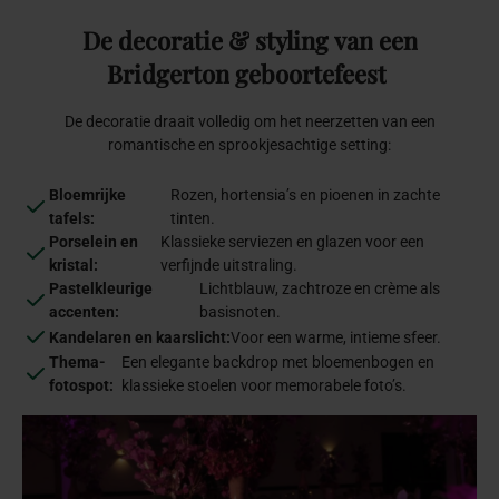
De
decoratie
&
styling
van
een
Bridgerton
geboortefeest
De decoratie draait volledig om het neerzetten van een
romantische en sprookjesachtige setting:
Bloemrijke
Rozen, hortensia’s en pioenen in zachte
tafels:
tinten.
Porselein en
Klassieke serviezen en glazen voor een
kristal:
verfijnde uitstraling.
Pastelkleurige
Lichtblauw, zachtroze en crème als
accenten:
basisnoten.
Kandelaren en kaarslicht:
Voor een warme, intieme sfeer.
Thema-
Een elegante backdrop met bloemenbogen en
fotospot:
klassieke stoelen voor memorabele foto’s.