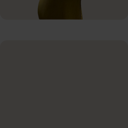
Naam
*
E-mail
*
Telefoon
*
Wat ga je organiseren?
*