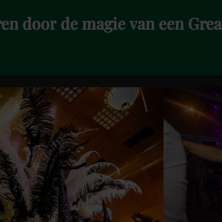
ren
door
de
magie
van
een
Grea