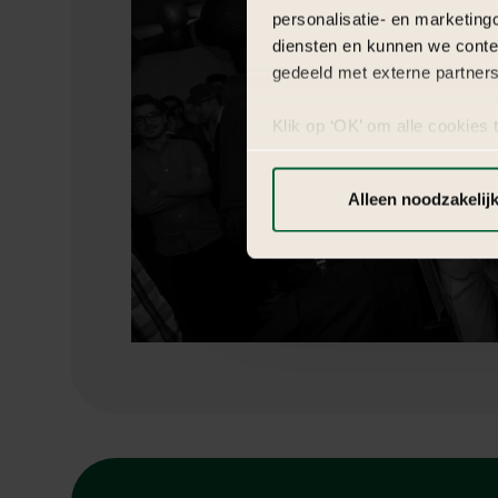
personalisatie- en marketing
diensten en kunnen we conte
gedeeld met externe partners
Klik op ‘OK’ om alle cookies 
‘Voorkeuren instellen’ kun je
via onze cookie-instellingen.
Alleen noodzakelij