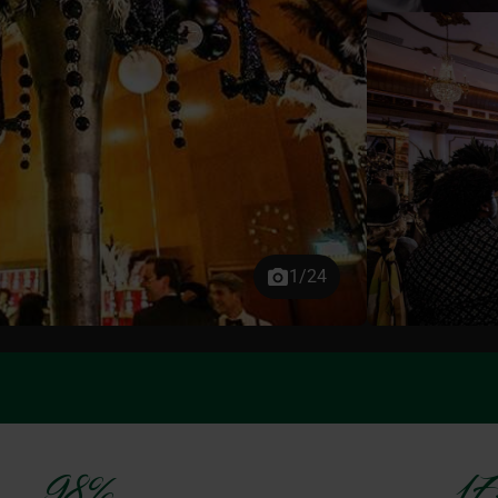
1/24
98%
17