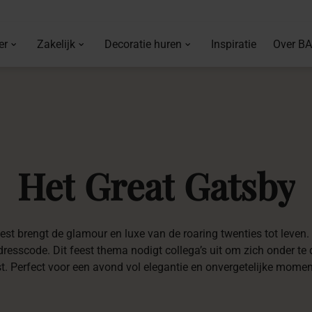
er
Zakelijk
Decoratie huren
Inspiratie
Over B
Het
Great
Gatsby
est brengt de glamour en luxe van de roaring twenties tot leven
sscode. Dit feest thema nodigt collega’s uit om zich onder te d
st. Perfect voor een avond vol elegantie en onvergetelijke momen