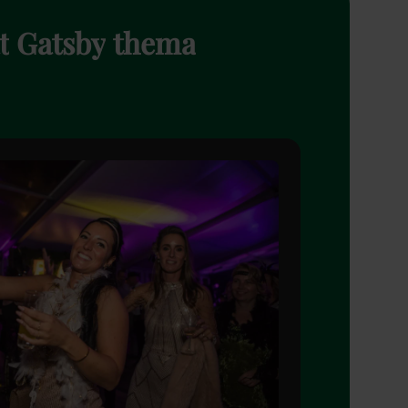
t
Gatsby
thema