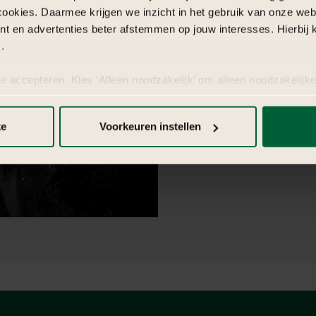
Het
ontstaa
cookies. Daarmee krijgen we inzicht in het gebruik van onze we
nt en advertenties beter afstemmen op jouw interesses. Hierbi
.
Het Great Gatsby-thema is ge
Fitzgerald, dat de extravagant
te accepteren. Kies ‘Alleen noodzakelijk’ om alleen noodzakelijke
perfect weergeeft. Met een fo
 per categorie kiezen welke cookies je accepteert. Je kunt je ke
thema ideaal voor bedrijven
 Meer informatie vind je in
de kleine letters
.
evenem
ke
Voorkeuren instellen