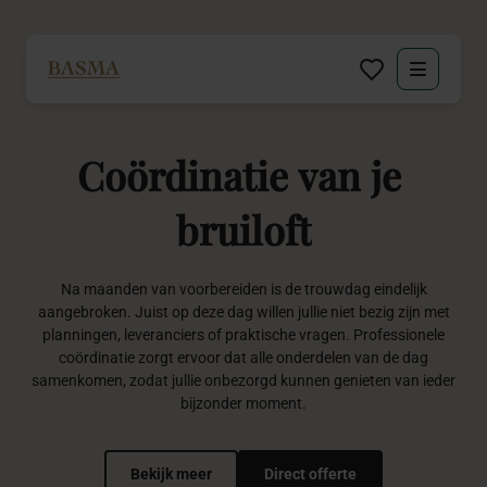
Particulier
Coördinatie
van
je
Zakelijk
bruiloft
Decoratie huren
Na maanden van voorbereiden is de trouwdag eindelijk
Inspiratie
aangebroken. Juist op deze dag willen jullie niet bezig zijn met
planningen, leveranciers of praktische vragen. Professionele
Over BASMA
coördinatie zorgt ervoor dat alle onderdelen van de dag
samenkomen, zodat jullie onbezorgd kunnen genieten van ieder
bijzonder moment.
Contact
Bekijk meer
Direct offerte