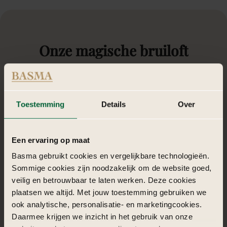
Onze
magische
bruiloft
Thema’s
Laat je
inspireren
door onze bruiloft thema’s en
ontdek
welke
Toestemming
Details
Over
bruiloft styling het beste past bij jullie grote dag.
Een ervaring op maat
Alles
Particulier
Zakelijk
Basma gebruikt cookies en vergelijkbare technologieën.
Sommige cookies zijn noodzakelijk om de website goed,
veilig en betrouwbaar te laten werken. Deze cookies
plaatsen we altijd. Met jouw toestemming gebruiken we
ook analytische, personalisatie- en marketingcookies.
Daarmee krijgen we inzicht in het gebruik van onze