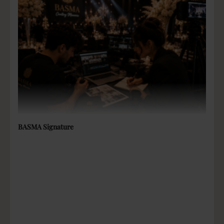
persoonlijk
Teambuilding
&
verbinding
versterken?
Wij helpen je graag! Teambuilding & personeelsbinding groeien