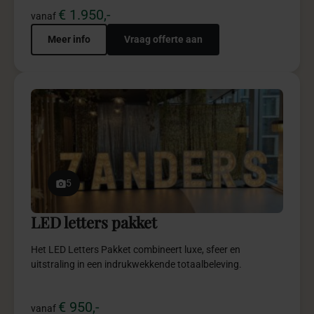
11
Garden bohemian pakket
Garden Boho combineert natuurlijke elegantie, zachte
aardetinten en bohemian details.
€ 2.950,-
vanaf
Meer info
Vraag offerte aan