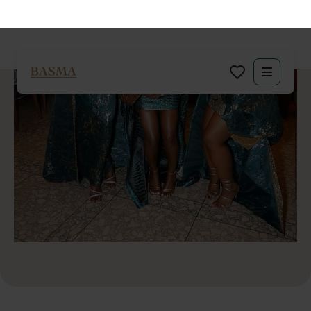
Wij staan voor een persoonlijke aanpak. Jouw persoonlijkheid of
die van je organisatie is voor ons de sleutel tot een onvergetelijke
ervaring.
98 %
Klanttevredenheid
Klanten waarderen ons met een uitstekende beoordeling (google
Review 4,9) waarderen onze aanpak, betrouwbaarheid en
bereikbaarheid.
17+
Jaar ervaring
Met meer dan 17 jaar ervaring en een groot netwerk aan experts
zijn wij dé organisatie voor jouw bruiloft, bedrijfsevenement of
privé feestje.