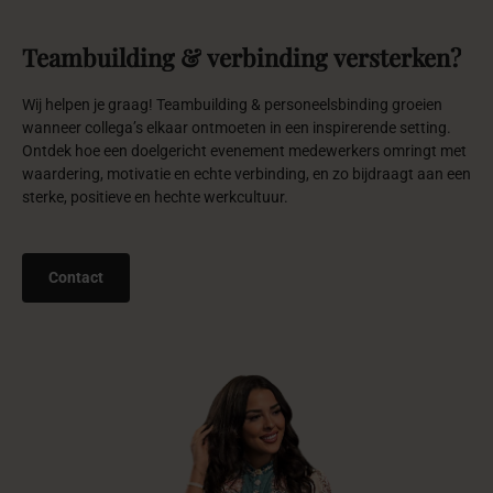
Organisaties
die
ons
vertrouwen