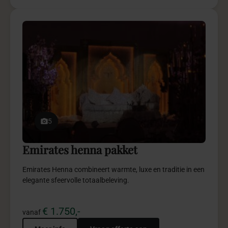
7
Bridgerton purple pakket
Bridgerton Purple brengt luxe, power en elegantie samen
in een spectaculaire totaalbeleving.
€ 4.950,-
vanaf
Meer info
Vraag offerte aan