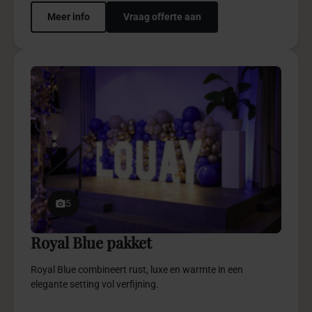
5
LED letters pakket
Het LED Letters Pakket combineert luxe, sfeer en
uitstraling in een indrukwekkende totaalbeleving.
€ 950,-
vanaf
Meer info
Vraag offerte aan