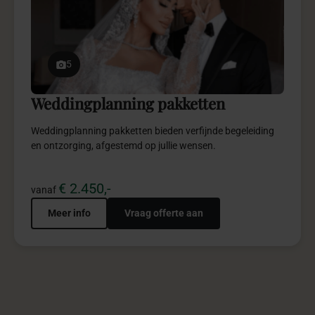
Kies en combineer zelf de onderdelen die jouw verhaal vertellen en
creëer zo een pakket dat perfect aansluit bij de sfeer en beleving
van jouw bedrijfsevenement
Contact