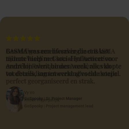
onvergetelijk
Wij zijn bereikbaar via onze vier contactkanalen. Ons team staat
dinsdag tot en met vrijdag van 10:00 tot 20:00 uur voor je klaar.
Heb je BASMA geboekt? Dan zijn wij 24/7 bereikbaar voor
persoonlijke ondersteuning en directe afstemming.
Telefoon
Bel naar +31 362 022 006
WhatsApp
App naar +31 362 022 006
E-mail
Mail naar info@basma.nl
Contactformulier
Vul formulier in