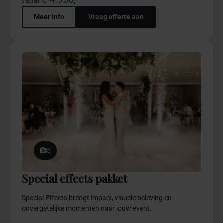
5
Trouwceremonie pakket
Trouwceremonie pakket creëert een intieme, stijlvolle
ceremonie vol betekenisvolle beleving.
€ 2.950,-
vanaf