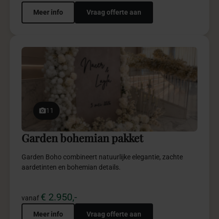
11
Anafora red pakket
Anafora Red combineert luxe, dieprode elegantie en
verfijnde details voor krachtige exclusieve sfeer.
€ 4.950,-
vanaf
Meer info
Vraag offerte aan