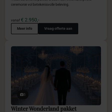
Meer info
Vraag offerte aan
5
Productlancering pakket
Een productlancering waarin merkverhaal, beleving en
impact samenkomen tot blijvende indrukken.