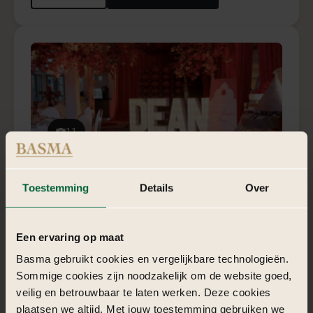
5
Rouge garden pakket
Rouge Garden combineert passie, luxe en rode romantiek
in een krachtige totaalbeleving.
€ 1.750,-
vanaf
Meer info
Vraag offerte aan