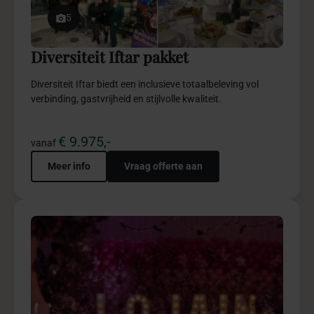
Lojain’s Baby pakket
Lojain’s Baby creëert een elegante geboortebeleving vol
emotie, storytelling en verfijnde details.
€ 2.950,-
vanaf
Meer info
Vraag offerte aan
5