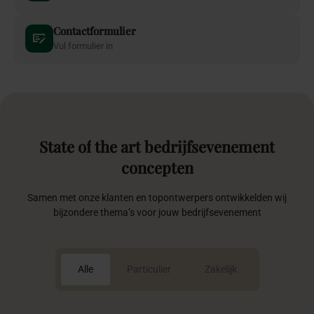
5
Marrakesh Night pakket
Marrakesh Night creëert een exclusieve totaalbeleving vol
luxe, traditie en betoverende sfeer.
€ 7.975,-
vanaf
Meer info
Vraag offerte aan