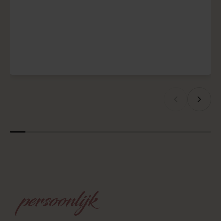
wanneer collega’s elkaar ontmoeten in een inspirerende setting.
Ontdek hoe een doelgericht evenement medewerkers omringt met
waardering, motivatie en echte verbinding, en zo bijdraagt aan een
sterke, positieve en hechte werkcultuur.
Contact