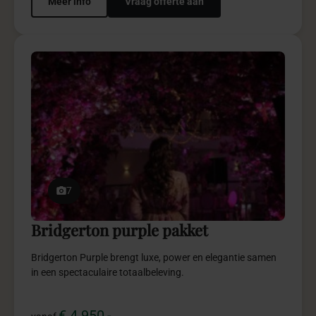
5
Special effects pakket
Special Effects brengt impact, visuele beleving en
onvergetelijke momenten naar jouw event.
€ 495,-
vanaf
Meer info
Vraag offerte aan