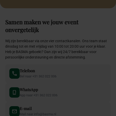
State
of
the
art
bedrijfsevenement
concepten
Samen met onze klanten en topontwerpers ontwikkelden wij
bijzondere thema’s voor jouw bedrijfsevenement
Alle
Particulier
Zakelijk