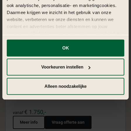
5
Emirates henna pakket
Emirates Henna combineert warmte, luxe en traditie in een
elegante sfeervolle totaalbeleving.
€ 1.750,-
vanaf
Meer info
Vraag offerte aan