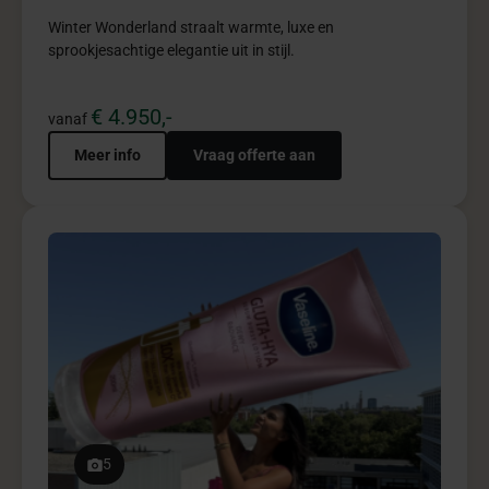
€ 24.975,-
vanaf
Meer info
Vraag offerte aan
5
Diversiteit Iftar pakket