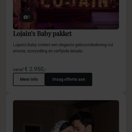
Weddingplanning pakketten
Weddingplanning pakketten bieden verfijnde begeleiding
en ontzorging, afgestemd op jullie wensen.
€ 2.450,-
vanaf
Meer info
Vraag offerte aan
persoonlijk
Stel
jouw
bijzonder
pakket
samen?