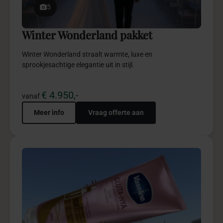
5
Productlancering pakket
Een productlancering waarin merkverhaal, beleving en
impact samenkomen tot blijvende indrukken.
€ 24.975,-
vanaf
Meer info
Vraag offerte aan