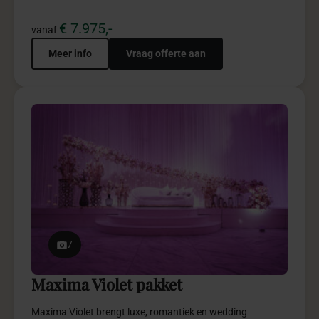
grandeur samen in een trouwbeleving.
€ 4.950,-
vanaf
Meer info
Vraag offerte aan
Toestemming
Details
Over
Een ervaring op maat
Basma gebruikt cookies en vergelijkbare technologieën.
Sommige cookies zijn noodzakelijk om de website goed,
5
veilig en betrouwbaar te laten werken. Deze cookies
plaatsen we altijd. Met jouw toestemming gebruiken we
Royal Blue pakket
ook analytische, personalisatie- en marketingcookies.