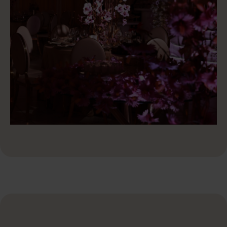
Onze
authentieke
privéfeestje
thema’s
Onze authentieke thema’s brengen jouw tafelaankleding en
centerpieces tot leven in unieke stijlen.
persoonlijk
Feestelijk
&
Interactief
Privéfeesten vol energie en interactie, waar samen beleven, plezier
en verbinding centraal staan en herinneringen ontstaan.
Contact