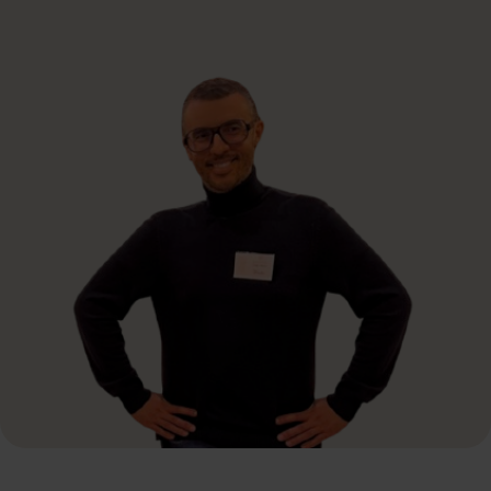
Hoe
BASMA
helpt
bij
feestelijk
&
interactief
BASMA ontwerpt belevingen die energie geven zonder de regie te
verliezen. Wij combineren stijlvolle decoratie met interactieve
concepten die passen bij het gezelschap en het doel van het feest.
Van creatieve centerpieces tot verrassend entertainment en
subtiele aansturing op de avond zelf: BASMA zorgt dat iedereen
meedoet, zich vrij voelt en geniet