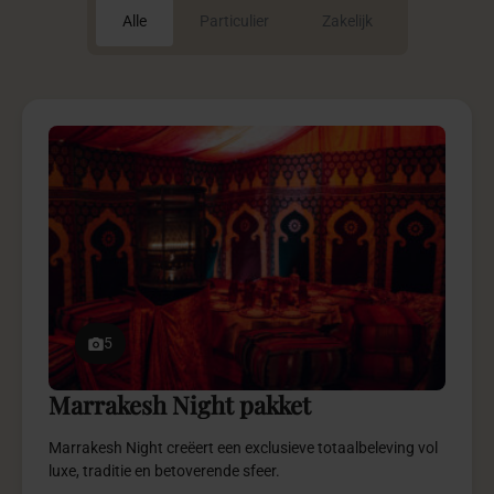
€ 7.975,-
vanaf
Meer info
Vraag offerte aan
7
Maxima Violet pakket
Maxima Violet brengt luxe, romantiek en wedding