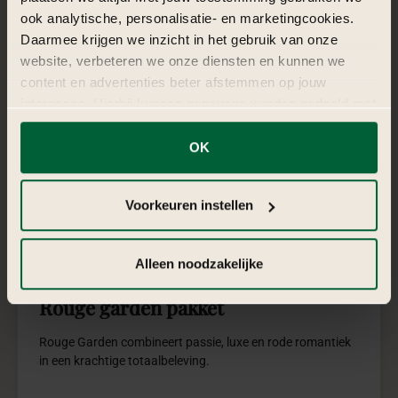
€ 1.750,-
vanaf
Meer info
Vraag offerte aan
5
Emirates henna pakket
Emirates Henna combineert warmte, luxe en traditie in een
elegante sfeervolle totaalbeleving.