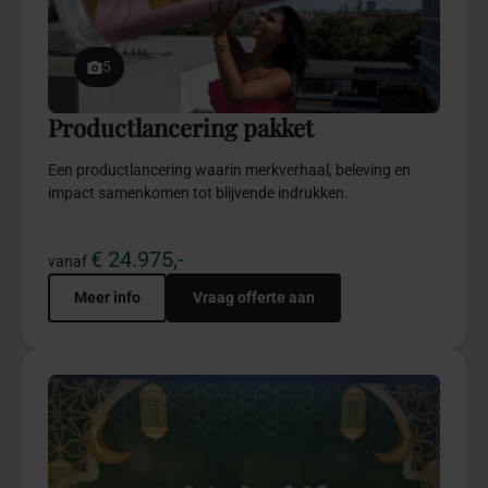
5
Diversiteit Iftar pakket
Diversiteit Iftar biedt een inclusieve totaalbeleving vol
verbinding, gastvrijheid en stijlvolle kwaliteit.
€ 9.975,-
vanaf
Meer info
Vraag offerte aan