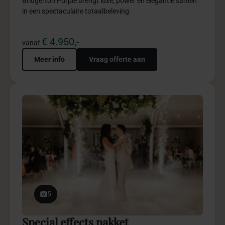
Special Effects brengt impact, visuele beleving en
onvergetelijke momenten naar jouw event.
€ 495,-
vanaf
Meer info
Vraag offerte aan
5