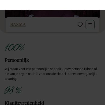
Klanten waarderen ons met een uitstekende beoordeling (google
Review 4,9) waarderen onze aanpak, betrouwbaarheid en
bereikbaarheid.
17+
Jaar ervaring
Met meer dan 17 jaar ervaring en een groot netwerk aan experts
zijn wij dé organisatie voor jouw bruiloft, bedrijfsevenement of
privé feestje.
Hoe
realiseer
je
een
feestelijk
&
interactief
privéfeest