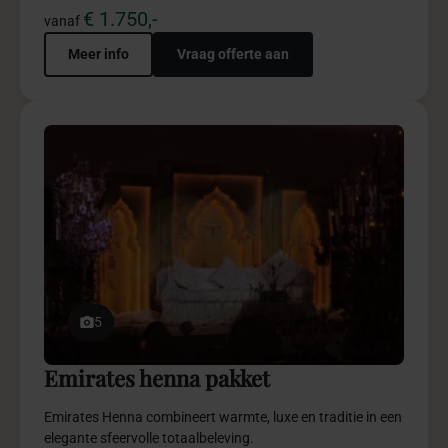
€ 1.750,-
vanaf
Meer info
Vraag offerte aan
7
Bridgerton purple pakket
Bridgerton Purple brengt luxe, power en elegantie samen