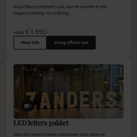
uitstraling in een indrukwekkende totaalbeleving.
€ 950,-
vanaf
Meer info
Vraag offerte aan
11
Garden bohemian pakket
Garden Boho combineert natuurlijke elegantie, zachte
aardetinten en bohemian details.