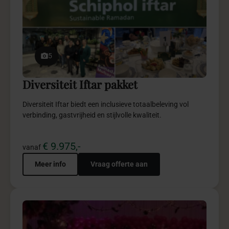
5
Lojain’s Baby pakket
Lojain’s Baby creëert een elegante geboortebeleving vol
emotie, storytelling en verfijnde details.
€ 2.950,-
vanaf
Meer info
Vraag offerte aan