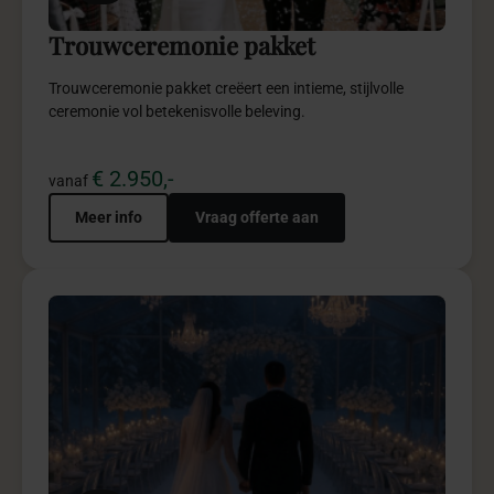
5
Winter Wonderland pakket
Winter Wonderland straalt warmte, luxe en
sprookjesachtige elegantie uit in stijl.
€ 4.950,-
vanaf
Meer info
Vraag offerte aan