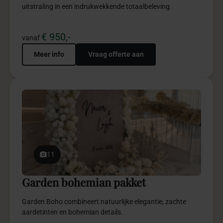
€ 2.950,-
vanaf
Meer info
Vraag offerte aan
11
Anafora red pakket
Anafora Red combineert luxe, dieprode elegantie en
verfijnde details voor krachtige exclusieve sfeer.
€ 4.950,-
vanaf