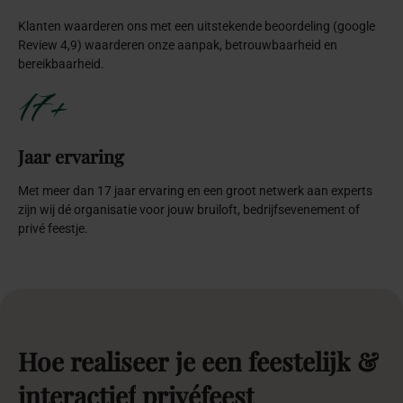
Dit realiseer je door beleving centraal te zetten. Denk aan
interactieve entertainmentvormen, speelse elementen,
verrassende momenten en styling die uitnodigt tot samenkomen.
De juiste balans tussen esthetiek en activiteit is essentieel: niet
chaotisch, maar doordacht. Timing, ruimte-indeling en betrokken
entertainment zorgen ervoor dat interactie vanzelf ontstaat en
natuurlijk aanvoelt.