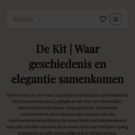
Particulier
De
Kit
|
Waar
Zakelijk
geschiedenis
en
Decoratie huren
elegantie
samenkomen
Inspiratie
De Kit is een van de meest iconische trouwlocaties van Nederland.
Over BASMA
Dit monumentale pand, gelegen in het hart van Amsterdam,
ademt karakter en klasse. Hoge plafonds, authentieke
ornamenten en grote raampartijen zorgen voor een
Contact
adembenemende ambiance die zowel intiem als indrukwekkend
aanvoelt. BASMA versterkt deze unieke sfeer met verfijnde styling,
afgestemd op jullie persoonlijke stijl en liefdesverhaal.