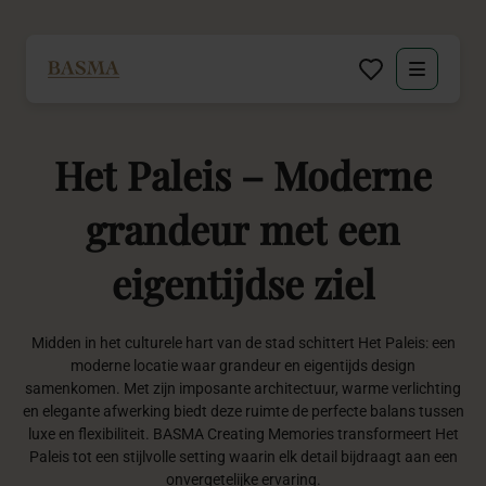
Particulier
Het
Paleis
–
Moderne
Zakelijk
grandeur
met
een
Decoratie huren
eigentijdse
ziel
Inspiratie
Midden in het culturele hart van de stad schittert Het Paleis: een
Over BASMA
moderne locatie waar grandeur en eigentijds design
samenkomen. Met zijn imposante architectuur, warme verlichting
en elegante afwerking biedt deze ruimte de perfecte balans tussen
Contact
luxe en flexibiliteit. BASMA Creating Memories transformeert Het
Paleis tot een stijlvolle setting waarin elk detail bijdraagt aan een
onvergetelijke ervaring.