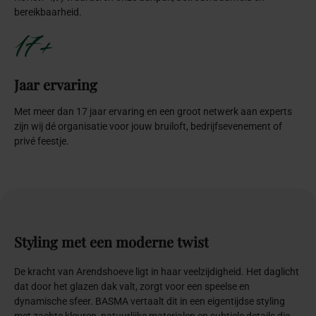
bereikbaarheid.
17+
Jaar ervaring
Met meer dan 17 jaar ervaring en een groot netwerk aan experts
zijn wij dé organisatie voor jouw bruiloft, bedrijfsevenement of
privé feestje.
Styling
met
een
moderne
twist
De kracht van Arendshoeve ligt in haar veelzijdigheid. Het daglicht
dat door het glazen dak valt, zorgt voor een speelse en
dynamische sfeer. BASMA vertaalt dit in een eigentijdse styling
met zachte kleuren, natuurlijke materialen en subtiele details die