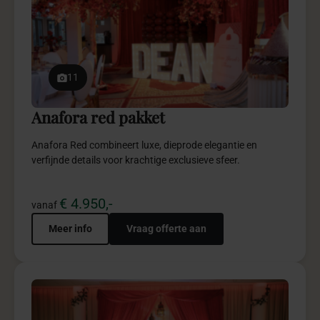
11
Anafora red pakket
Anafora Red combineert luxe, dieprode elegantie en
verfijnde details voor krachtige exclusieve sfeer.
€ 4.950,-
vanaf
Meer info
Vraag offerte aan