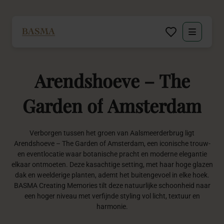
Particulier
Arendshoeve
–
The
Zakelijk
Garden
of
Amsterdam
Decoratie huren
Verborgen tussen het groen van Aalsmeerderbrug ligt
Inspiratie
Arendshoeve – The Garden of Amsterdam, een iconische trouw-
en eventlocatie waar botanische pracht en moderne elegantie
Over BASMA
elkaar ontmoeten. Deze kasachtige setting, met haar hoge glazen
dak en weelderige planten, ademt het buitengevoel in elke hoek.
BASMA Creating Memories tilt deze natuurlijke schoonheid naar
Contact
een hoger niveau met verfijnde styling vol licht, textuur en
harmonie.