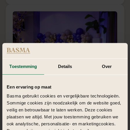
Toestemming
Details
Over
5
Royal Blue pakket
Een ervaring op maat
Basma gebruikt cookies en vergelijkbare technologieën.
Royal Blue combineert rust, luxe en warmte in een
elegante setting vol verfijning.
Sommige cookies zijn noodzakelijk om de website goed,
veilig en betrouwbaar te laten werken. Deze cookies
plaatsen we altijd. Met jouw toestemming gebruiken we
€ 1.950,-
vanaf
ook analytische, personalisatie- en marketingcookies.
Meer info
Vraag offerte aan