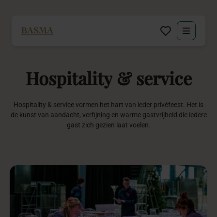
Particulier
Hospitality
&
service
Zakelijk
Decoratie huren
Hospitality & service vormen het hart van ieder privéfeest. Het is
de kunst van aandacht, verfijning en warme gastvrijheid die iedere
gast zich gezien laat voelen.
Inspiratie
Over BASMA
Contact