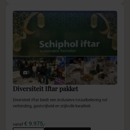
Meer info
Vraag offerte aan
5
Lojain’s Baby pakket
Lojain’s Baby creëert een elegante geboortebeleving vol
emotie, storytelling en verfijnde details.