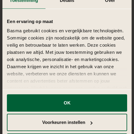
11
Garden bohemian pakket
Garden Boho combineert natuurlijke elegantie, zachte
aardetinten en bohemian details.
€ 2.950,-
vanaf
Meer info
Vraag offerte aan
11