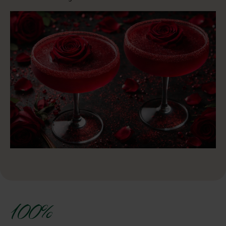
Persoonlijk
Wij staan voor een persoonlijke aanpak. Jouw persoonlijkheid of
die van je organisatie is voor ons de sleutel tot een onvergetelijke
ervaring.
98 %
Klanttevredenheid
Klanten waarderen ons met een uitstekende beoordeling (google
Review 4,9) waarderen onze aanpak, betrouwbaarheid en
bereikbaarheid.
17+
Jaar ervaring
Met meer dan 17 jaar ervaring en een groot netwerk aan experts