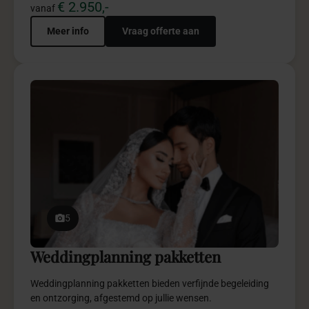
€ 2.450,-
vanaf
Meer info
Vraag offerte aan
persoonlijk
Stel
jouw
decoratie
pakket
samen?
Stel jouw tafeldecoratiepakket samen. Kies en combineer
onderdelen die jouw verhaal vertellen en de sfeer van jouw feest
versterken.