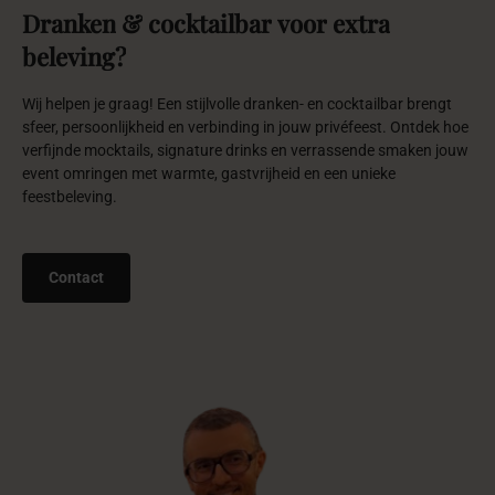
Organisaties
die
ons
vertrouwen