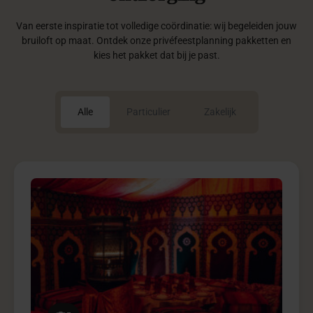
5
Marrakesh Night pakket
Marrakesh Night creëert een exclusieve totaalbeleving vol
luxe, traditie en betoverende sfeer.
€ 7.975,-
vanaf
Meer info
Vraag offerte aan