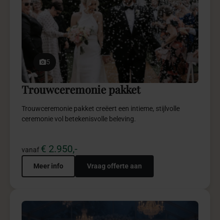
5
Winter Wonderland pakket
Winter Wonderland straalt warmte, luxe en
sprookjesachtige elegantie uit in stijl.
€ 4.950,-
vanaf
Meer info
Vraag offerte aan