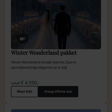
5
Productlancering pakket
Een productlancering waarin merkverhaal, beleving en
impact samenkomen tot blijvende indrukken.
€ 24.975,-
vanaf
Meer info
Vraag offerte aan