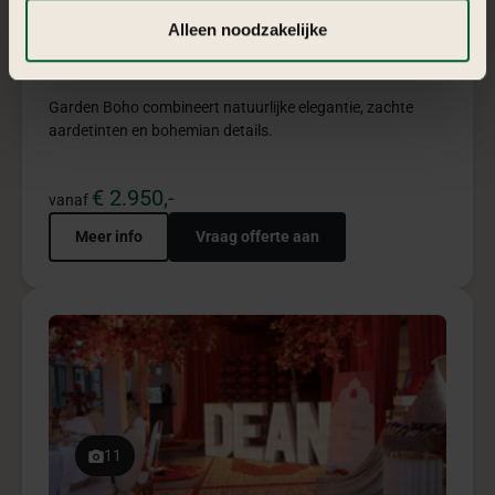
Anafora red pakket
Anafora Red combineert luxe, dieprode elegantie en
verfijnde details voor krachtige exclusieve sfeer.
€ 4.950,-
vanaf
Meer info
Vraag offerte aan
5