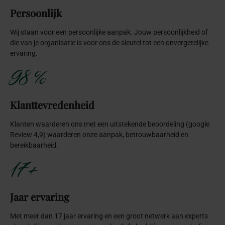
zijn wij dé organisatie voor jouw bruiloft, bedrijfsevenement of
privé feestje.
Onze
authentieke
privéfeestje
thema’s
Onze authentieke thema’s brengen jouw tafelaankleding en
centerpieces tot leven in unieke stijlen.
Alles
Particulier
Zakelijk