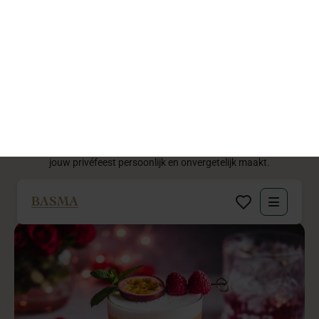
Een
beleving
in
elk
glas
Bij BASMA geloven we dat dranken meer zijn dan een aanvulling:
ze versterken het moment. Van verfijnde mocktails tot kleurrijke
signature drinks elke creatie vertelt een verhaal, raakt emoties en
brengt gasten samen. Zo wordt elke slok onderdeel van jullie