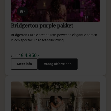
5
Special effects pakket
Special Effects brengt impact, visuele beleving en
onvergetelijke momenten naar jouw event.
€ 495,-
vanaf
Meer info
Vraag offerte aan