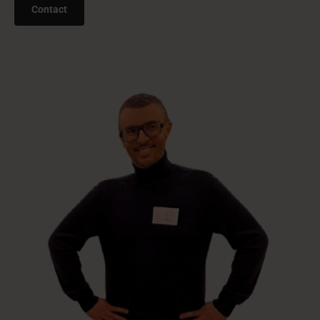
Samen naar de perfecte dranken &
cocktailbar?
Vul het formulier in en we plannen een vrijblijvende afspraak over
jullie wensen.
Naam
*
E-mail
*
Telefoon
*
Wat ga je organiseren?
*