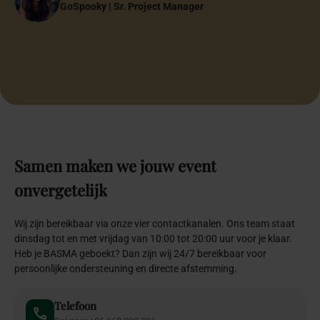
Bel naar +31 362 022 006
WhatsApp
App naar +31 362 022 006
E-mail
Mail naar info@basma.nl
Contactformulier
Vul formulier in
Van
advies
tot
volledige
ontzorging