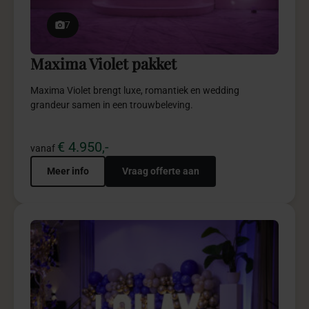
5
Royal Blue pakket
Royal Blue combineert rust, luxe en warmte in een
elegante setting vol verfijning.
Toestemming
Details
Over
€ 1.950,-
vanaf
Meer info
Vraag offerte aan
Een ervaring op maat
Basma gebruikt cookies en vergelijkbare technologieën.
Sommige cookies zijn noodzakelijk om de website goed,
veilig en betrouwbaar te laten werken. Deze cookies
plaatsen we altijd. Met jouw toestemming gebruiken we
ook analytische, personalisatie- en marketingcookies.