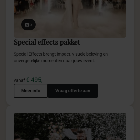
5
Trouwceremonie pakket
Trouwceremonie pakket creëert een intieme, stijlvolle
ceremonie vol betekenisvolle beleving.
€ 2.950,-
vanaf
Meer info
Vraag offerte aan