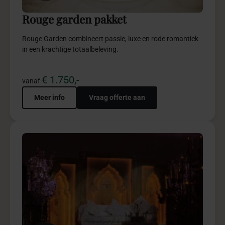
5
Emirates henna pakket
Emirates Henna combineert warmte, luxe en traditie in een
elegante sfeervolle totaalbeleving.
€ 1.750,-
vanaf
Meer info
Vraag offerte aan