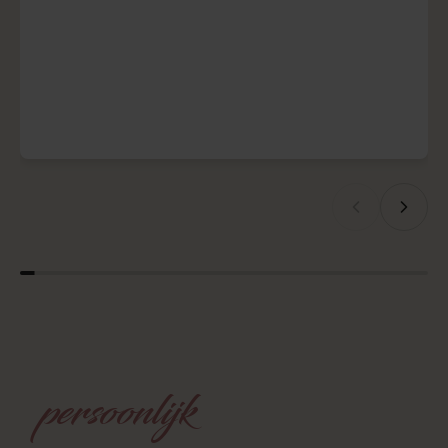
Dranken
&
cocktailbar
voor
extra
beleving?
Wij helpen je graag! Een stijlvolle dranken- en cocktailbar brengt
sfeer, persoonlijkheid en verbinding in jouw privéfeest. Ontdek hoe
verfijnde mocktails, signature drinks en verrassende smaken jouw
event omringen met warmte, gastvrijheid en een unieke
feestbeleving.
Contact