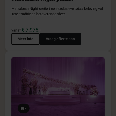
Marrakesh Night creëert een exclusieve totaalbeleving vol
luxe, traditie en betoverende sfeer.
€ 7.975,-
vanaf
Meer info
Vraag offerte aan
Toestemming
Details
Over
Een ervaring op maat
Basma gebruikt cookies en vergelijkbare technologieën.
Sommige cookies zijn noodzakelijk om de website goed,
veilig en betrouwbaar te laten werken. Deze cookies
plaatsen we altijd. Met jouw toestemming gebruiken we
7
ook analytische, personalisatie- en marketingcookies.