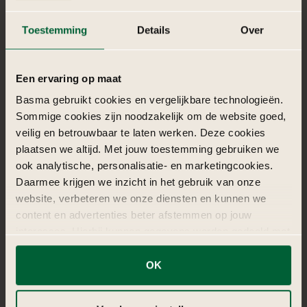
Rouge Garden combineert passie, luxe en rode romantiek
in een krachtige totaalbeleving.
€ 1.750,-
vanaf
Meer info
Vraag offerte aan
5