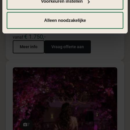
Emirates henna pakket
Emirates Henna combineert warmte, luxe en traditie in een
elegante sfeervolle totaalbeleving.
€ 1.750,-
vanaf
Meer info
Vraag offerte aan
7