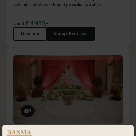
verfijnde details voor krachtige exclusieve sfeer.
€ 4.950,-
vanaf
Meer info
Vraag offerte aan
5
Rouge garden pakket