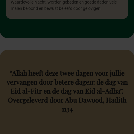
Waardevolle Nacht, worden gebeden en goede daden vele
malen beloond en bewust beleefd door gelovigen.
“Allah
heeft
deze
twee
dagen
voor
jullie
vervangen
door
betere
dagen:
de
dag
van
Eid
al-Fitr
en
de
dag
van
Eid
al-Adha”.
Overgeleverd
door
Abu
Dawood,
Hadith
1134