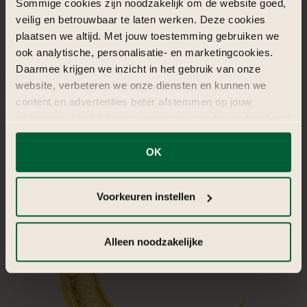
Sommige cookies zijn noodzakelijk om de website goed,
veilig en betrouwbaar te laten werken. Deze cookies
plaatsen we altijd. Met jouw toestemming gebruiken we
ook analytische, personalisatie- en marketingcookies.
Daarmee krijgen we inzicht in het gebruik van onze
website, verbeteren we onze diensten en kunnen we
content en advertenties beter afstemmen op jouw
interesses. Hierbij kunnen gegevens worden gedeeld met
externe partners.
OK
Klik op ‘OK’ om alle cookies te accepteren. Kies ‘Alleen
noodzakelijk’ om alleen noodzakelijke cookies toe te
Voorkeuren instellen
staan. Via ‘Voorkeuren instellen’ kun je per categorie
kiezen welke cookies je accepteert. Je kunt je keuze op
ieder moment wijzigen via onze cookie-instellingen. Meer
Alleen noodzakelijke
informatie vind je in
de kleine letters
.