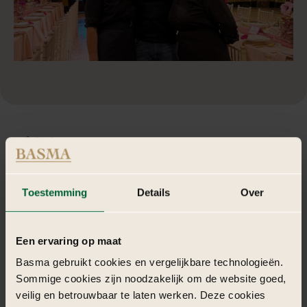
100%
Persoonlijk
Toestemming
Details
Over
Wij staan voor een persoonlijke aanpak. Jouw persoonlijkheid of
die van je organisatie is voor ons de sleutel tot een onvergetelijke
ervaring.
Een ervaring op maat
98 %
Basma gebruikt cookies en vergelijkbare technologieën.
Sommige cookies zijn noodzakelijk om de website goed,
veilig en betrouwbaar te laten werken. Deze cookies