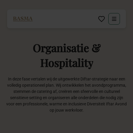
Particulier
Organisatie
&
Zakelijk
Hospitality
Decoratie huren
In deze fase vertalen wij de uitgewerkte Diftar-strategie naar een
Inspiratie
volledig operationeel plan. Wij ontwikkelen het avondprogramma,
stemmen de catering af, creëren een sfeervolle en cultureel
Over BASMA
sensitieve setting en organiseren alle onderdelen die nodig zijn
voor een professionele, warme en inclusieve Diversiteit Iftar Avond
op jouw werkvloer.
Contact