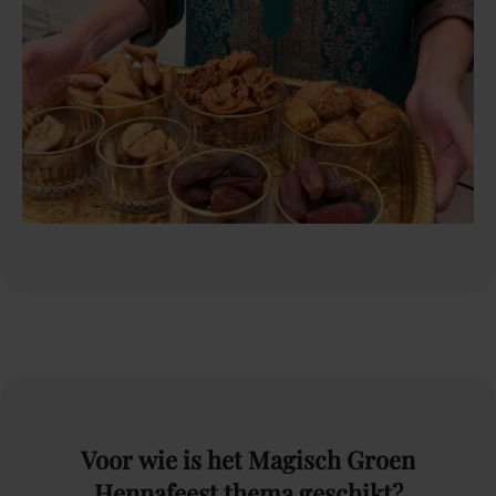
Voor
wie
is
het
Magisch
Groen
Hennafeest
thema
geschikt?