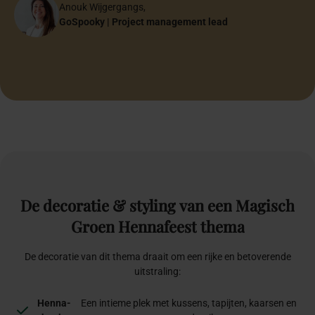
GoSpooky | Sr. Project Manager
Eventmanager
Founder Bocha Food
Account Schiphol Group
Online strateeg
Founder Flawless Weddings
Mounir & Isa
Anouk Wijgergangs,
Lojain
Anne-Martine Speelman
Mounir & Isa
Bruidspaar
GoSpooky | Project management lead
Papa & Mama
Founder Anne-Martine Weddings & Events
Bruidspaar
Halima Özen-El Hajoui
Halima Özen-El Hajoui
Oprichter Inclusiefabriek
Oprichter Inclusiefabriek
De
decoratie
&
styling
van
een
Magisch
Groen
Hennafeest
thema
De decoratie van dit thema draait om een rijke en betoverende
uitstraling:
Henna-
Een intieme plek met kussens, tapijten, kaarsen en