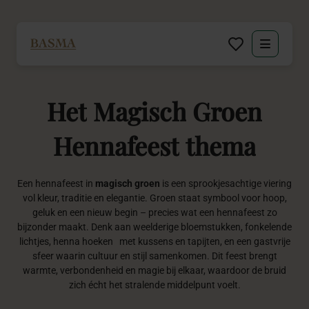
Particulier
Het
Magisch
Groen
Zakelijk
Hennafeest
thema
Decoratie huren
Een hennafeest in
magisch groen
is een sprookjesachtige viering
Inspiratie
vol kleur, traditie en elegantie. Groen staat symbool voor hoop,
geluk en een nieuw begin – precies wat een hennafeest zo
Over BASMA
bijzonder maakt. Denk aan weelderige bloemstukken, fonkelende
lichtjes, henna hoeken met kussens en tapijten, en een gastvrije
sfeer waarin cultuur en stijl samenkomen. Dit feest brengt
Contact
warmte, verbondenheid en magie bij elkaar, waardoor de bruid
zich écht het stralende middelpunt voelt.