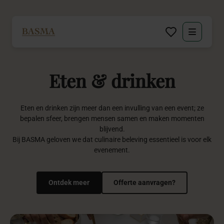
Particulier
Eten
&
drinken
Zakelijk
Decoratie huren
Eten en drinken zijn meer dan een invulling van een event; ze
bepalen sfeer, brengen mensen samen en maken momenten
blijvend.
Inspiratie
Bij BASMA geloven we dat culinaire beleving essentieel is voor elk
evenement.
Over BASMA
Ontdek meer
Offerte aanvragen?
Contact