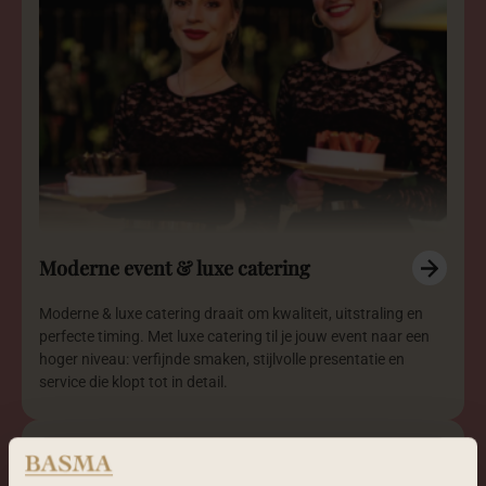
Moderne event & luxe catering
Moderne & luxe catering draait om kwaliteit, uitstraling en
perfecte timing. Met luxe catering til je jouw event naar een
hoger niveau: verfijnde smaken, stijlvolle presentatie en
service die klopt tot in detail.