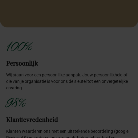
Oprichter Inclusiefabriek
Oprichter Inclusiefabriek
100%
Persoonlijk
Wij staan voor een persoonlijke aanpak. Jouw persoonlijkheid of
die van je organisatie is voor ons de sleutel tot een onvergetelijke
ervaring.
98%
Klanttevredenheid
Klanten waarderen ons met een uitstekende beoordeling (google
Review 4,9) waarderen onze aanpak, betrouwbaarheid en