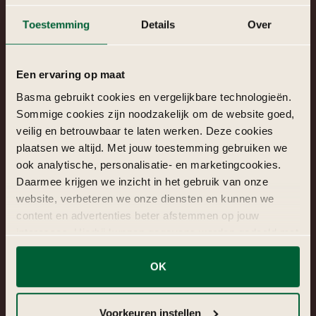
Toestemming
Details
Over
Een ervaring op maat
Basma gebruikt cookies en vergelijkbare technologieën.
Sommige cookies zijn noodzakelijk om de website goed,
veilig en betrouwbaar te laten werken. Deze cookies
plaatsen we altijd. Met jouw toestemming gebruiken we
ook analytische, personalisatie- en marketingcookies.
Daarmee krijgen we inzicht in het gebruik van onze
website, verbeteren we onze diensten en kunnen we
Informele & belevingsgerichte catering
content en advertenties beter afstemmen op jouw
interesses. Hierbij kunnen gegevens worden gedeeld met
Informele & belevingsgerichte catering draait om vrijheid,
externe partners.
interactie en energie. Belevingsgerichte catering maakt eten
onderdeel van het event zelf: dynamisch, verrassend en
OK
toegankelijk.
Klik op ‘OK’ om alle cookies te accepteren. Kies ‘Alleen
noodzakelijk’ om alleen noodzakelijke cookies toe te
Voorkeuren instellen