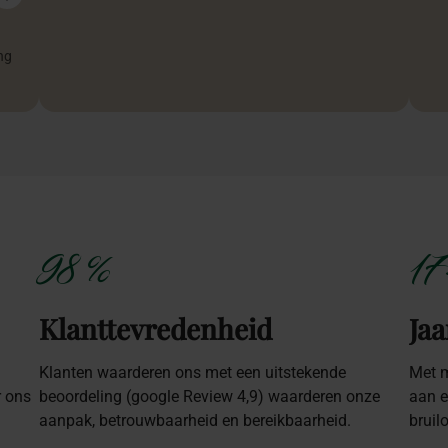
ng
98 %
17
Klanttevredenheid
Jaa
Klanten waarderen ons met een uitstekende
Met m
r ons
beoordeling (google Review 4,9) waarderen onze
aan e
aanpak, betrouwbaarheid en bereikbaarheid.
bruil