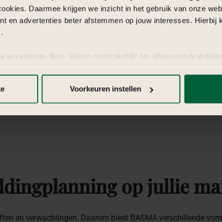
cookies. Daarmee krijgen we inzicht in het gebruik van onze we
nt en advertenties beter afstemmen op jouw interesses. Hierbi
.
te accepteren. Kies ‘Alleen noodzakelijk’ om alleen noodzakelijke
 per categorie kiezen welke cookies je accepteert. Je kunt je ke
 Meer informatie vind je in
de kleine letters
.
ke
Voorkeuren instellen
dingplanning
op
jullie
ma
eften en verwachtingen. Daarom biedt BASMA verschillende vorm