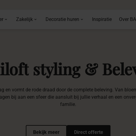
er
Zakelijk
Decoratie huren
Inspiratie
Over B
iloft
styling
&
Bele
wdag en vormt de rode draad door de complete beleving. Van bloem
gen bij aan een sfeer die aansluit bij jullie verhaal en een onverg
familie.
Bekijk meer
Direct offerte