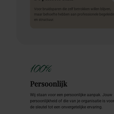
Voor bruidsparen die zelf betrokken willen blijven,
maar behoefte hebben aan professionele begeleidi
en structuur.
100%
Persoonlijk
Wij staan voor een persoonlijke aanpak. Jouw
persoonlijkheid of die van je organisatie is voo
de sleutel tot een onvergetelijke ervaring.