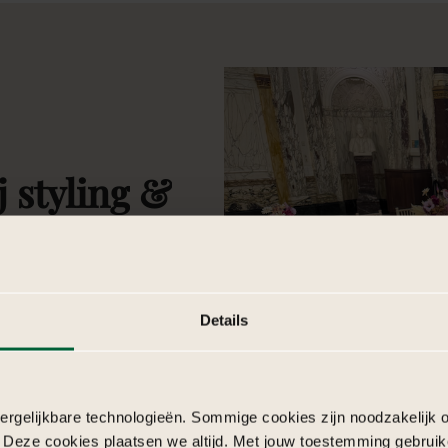
j
styling
&
te
dag?
n hoe jullie trouwdag wordt
Details
t zorgt voor samenhang tussen
uitstraling van de locatie.
 rol. Denk aan een warm
tafelaankleding en details die
rgelijkbare technologieën. Sommige cookies zijn noodzakelijk o
eer alle elementen op elkaar zijn
 Deze cookies plaatsen we altijd. Met jouw toestemming gebruik
aarin sfeer, emotie en