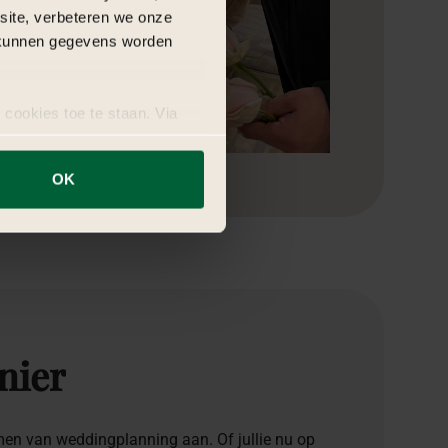
bsite, verbeteren we onze
j kunnen gegevens worden
 cookies toe te staan. Via
uze op ieder moment wijzigen
OK
nier
en van weddingplanning aan. Of jullie nu op