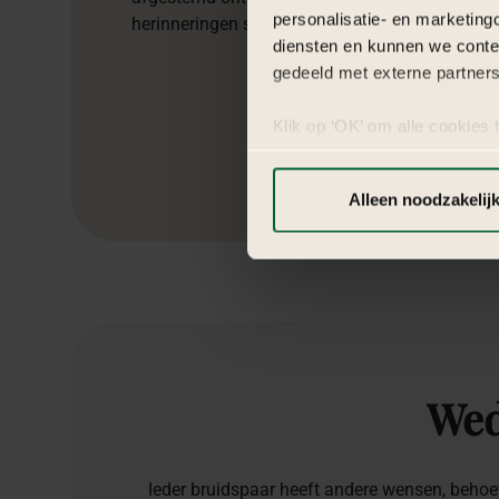
personalisatie- en marketing
herinneringen samenkomen.
diensten en kunnen we conte
gedeeld met externe partners
Klik op ‘OK’ om alle cookies 
‘Voorkeuren instellen’ kun je
via onze cookie-instellingen.
Alleen noodzakelij
Wed
Ieder bruidspaar heeft andere wensen, beho