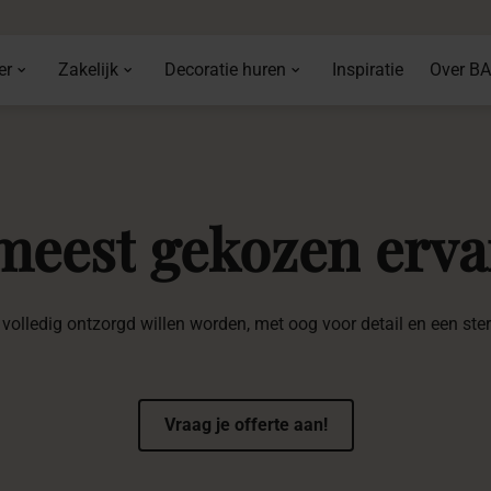
er
Zakelijk
Decoratie huren
Inspiratie
Over B
meest
gekozen
erva
volledig ontzorgd willen worden, met oog voor detail en een ste
Vraag je offerte aan!