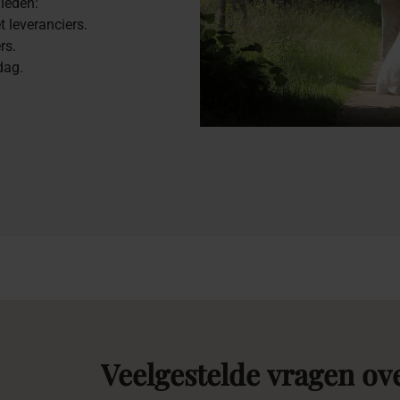
leden:
 leveranciers.
rs.
dag.
Veelgestelde
vragen
ov