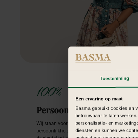
Toestemming
100%
Een ervaring op maat
Persoonlijk
Basma gebruikt cookies en ve
betrouwbaar te laten werken.
personalisatie- en marketing
Wij staan voor een persoonlijke aanpak. Jouw
diensten en kunnen we conte
persoonlijkheid of die van je organisatie is voo
gedeeld met externe partners