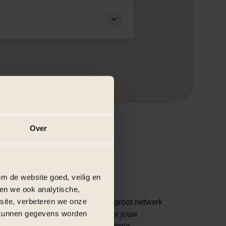
Over
+
r ervaring
m de website goed, veilig en
en we ook analytische,
bsite, verbeteren we onze
eer dan 17 jaar ervaring en een groot netwerk
j kunnen gegevens worden
xperts zijn wij dé organisatie voor jouw