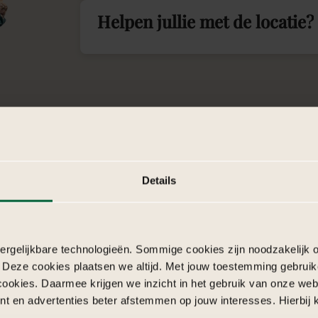
Helpen jullie met de locatie?
Details
98%
17
Klanttevredenheid
Jaa
rgelijkbare technologieën. Sommige cookies zijn noodzakelijk o
 Deze cookies plaatsen we altijd. Met jouw toestemming gebruik
cookies. Daarmee krijgen we inzicht in het gebruik van onze we
Klanten waarderen ons met een uitstekende
Met m
nt en advertenties beter afstemmen op jouw interesses. Hierbi
r ons
beoordeling (google Review 4,9) waarderen onze
aan e
.