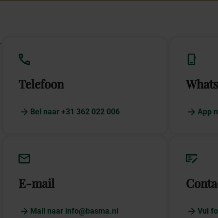
w
Telefoon
What
Bel naar +31 362 022 006
App n
E-mail
Conta
Mail naar info@basma.nl
Vul fo