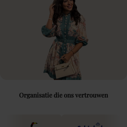
Organisatie
die
ons
vertrouwen