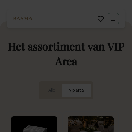
Particulier
Het
assortiment
van
VIP
Zakelijk
Area
Decoratie huren
Inspiratie
Alle
Vip area
Over BASMA
Contact