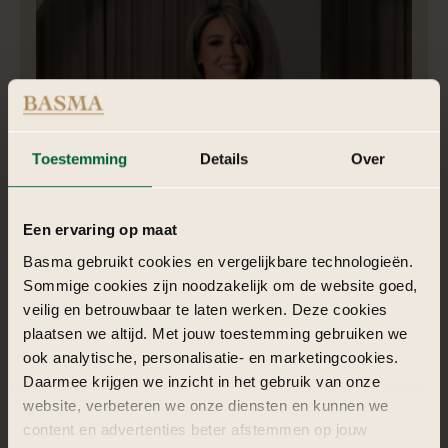
Toestemming
Details
Over
Een ervaring op maat
Nadia | Styliste
Basma gebruikt cookies en vergelijkbare technologieën.
Sommige cookies zijn noodzakelijk om de website goed,
Nadia is een krachtige Generation X powerwoman, gedreven,
veilig en betrouwbaar te laten werken. Deze cookies
eigenwijs en trouw aan haar motto: “doe het goede of doe
plaatsen we altijd. Met jouw toestemming gebruiken we
het niet”, altijd.
ook analytische, personalisatie- en marketingcookies.
Daarmee krijgen we inzicht in het gebruik van onze
website, verbeteren we onze diensten en kunnen we
content en advertenties beter afstemmen op jouw