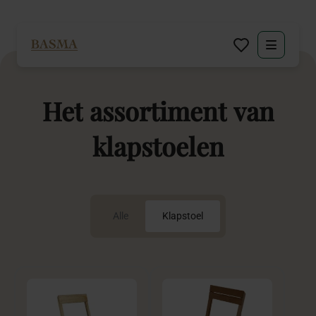
Particulier
Het
assortiment
van
Zakelijk
klapstoelen
Decoratie huren
Inspiratie
Alle
Klapstoel
Over BASMA
Contact