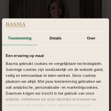
Toestemming
Details
Over
Een ervaring op maat
Nadia | Styliste
Basma gebruikt cookies en vergelijkbare technologieën.
Sommige cookies zijn noodzakelijk om de website goed,
Nadia is een krachtige Generation X powerwoman, gedreven,
veilig en betrouwbaar te laten werken. Deze cookies
eigenwijs en trouw aan haar motto: “doe het goede of doe
plaatsen we altijd. Met jouw toestemming gebruiken we
het niet”, altijd.
ook analytische, personalisatie- en marketingcookies.
Daarmee krijgen we inzicht in het gebruik van onze
website, verbeteren we onze diensten en kunnen we
content en advertenties beter afstemmen op jouw