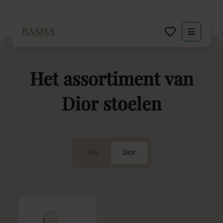
Particulier
Het
assortiment
van
Zakelijk
Dior
stoelen
Decoratie huren
Inspiratie
Alle
Dior
Over BASMA
Contact