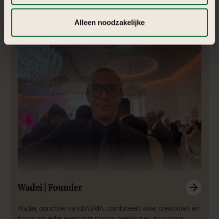
kiezen welke cookies je accepteert. Je kunt je keuze op
begint bij toewijding.
ieder moment wijzigen via onze cookie-instellingen. Meer
Alleen noodzakelijke
informatie vind je in
de kleine letters
.
Wadei | Founder
Wadei, oprichter van BASMA, combineert visie, creativiteit en
focus om ieder event met passie, beleving en duurzame