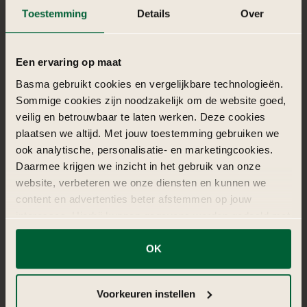
Nadia is een krachtige Generation X powerwoman, gedreven,
Toestemming
Details
Over
eigenwijs en trouw aan haar motto: “doe het goede of doe
het niet”, altijd.
Een ervaring op maat
Basma gebruikt cookies en vergelijkbare technologieën.
Sommige cookies zijn noodzakelijk om de website goed,
veilig en betrouwbaar te laten werken. Deze cookies
plaatsen we altijd. Met jouw toestemming gebruiken we
ook analytische, personalisatie- en marketingcookies.
Daarmee krijgen we inzicht in het gebruik van onze
website, verbeteren we onze diensten en kunnen we
content en advertenties beter afstemmen op jouw
interesses. Hierbij kunnen gegevens worden gedeeld met
externe partners.
OK
Inas | Producer
Klik op ‘OK’ om alle cookies te accepteren. Kies ‘Alleen
noodzakelijk’ om alleen noodzakelijke cookies toe te
Inas behoort tot een nieuwe generatie makers: creatief,
Voorkeuren instellen
staan. Via ‘Voorkeuren instellen’ kun je per categorie
ambitieus en vol vernieuwende energie. Zij gelooft dat succes