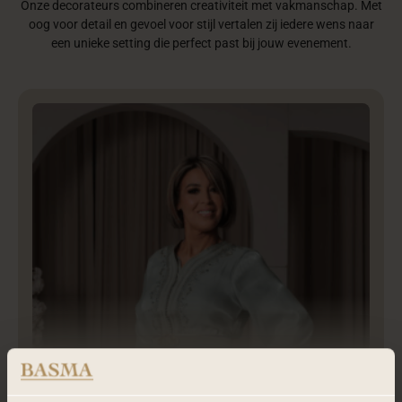
Onze decorateurs combineren creativiteit met vakmanschap. Met
oog voor detail en gevoel voor stijl vertalen zij iedere wens naar
een unieke setting die perfect past bij jouw evenement.
Nadia | Styliste