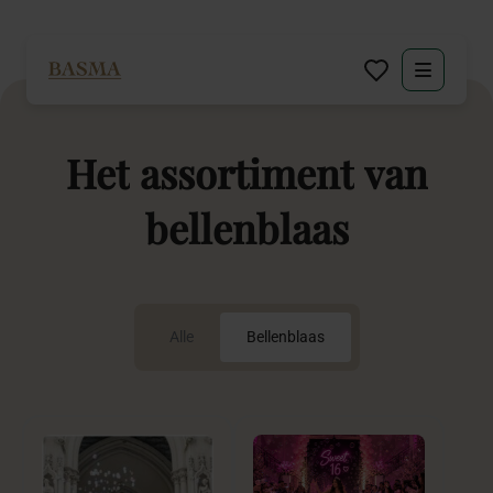
Particulier
Het
assortiment
van
Zakelijk
bellenblaas
Decoratie huren
Inspiratie
Alle
Bellenblaas
Over BASMA
Contact