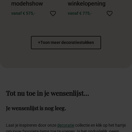
modehshow
winkelopening
vanaf € 575,-
vanaf € 775,-
+
Toon meer decoratiestukken
Tot
nu
toe
in
je
wensenlijst…
Je wensenlijst is nog leeg.
Laat je inspireren door onze
decoratie
collectie en klik op het hartje
om jouw favoriete items toe te voegen. Is het onduidelijk, neem